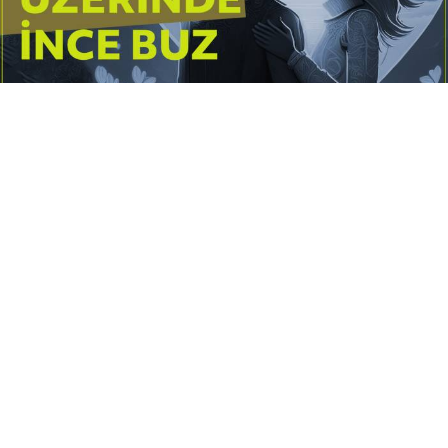
Yayınlanma:
14 Temmuz 2026 Salı 10:16
Borderline kişilik örüntüsünün gölgesinde yaşanan
yoğun bir aşkı anlatan bu terapötik öykü; terk
edilme korkusunu, duygusal gelgitleri, tükenmişliği
ve sınır koymanın iyileştirici gücünü Petersburg’un
karanlık atmosferinde işler.