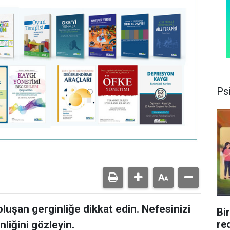
Psi
luşan gerginliğe dikkat edin. Nefesinizi
Bi
re
liğini gözleyin.