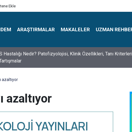
itene Ekle
NDEM
ARAŞTIRMALAR
MAKALELER
UZMAN REHBE
s Psikologlar Günü Nasıl Ortaya Çıktı? 10 Mayıs Tarihinin Hikaye
 azaltıyor
 azaltıyor