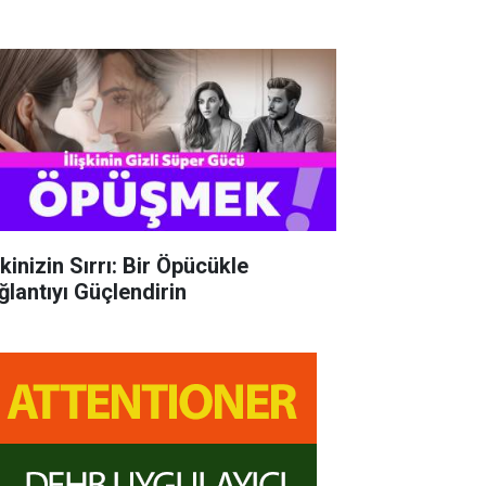
şkinizin Sırrı: Bir Öpücükle
ğlantıyı Güçlendirin