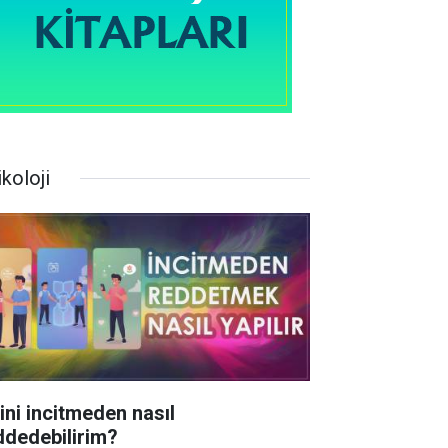
koloji
rini incitmeden nasıl
ddedebilirim?