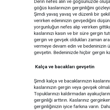
Derin nefes alın ve göğsünüzde oluşan
göğüs kaslarınızın gerginliğini gözley
Şimdi yavaş yavaş ve düzenli bir şeki
verirken edeninizin gevşediğini düşün
yorgunluğun nefes alıp verirken gitti
kaslarınızı kasın ve bir süre gergin tu
gergin ve gevşek oldukları zaman aral
vermeye devam edin ve bedeninizin üs
gevşetin. Bedeninizde hiçbir gergin
Kalça ve bacakları gevşetin
Şimdi kalça ve bacaklarınızın kaslarını
kaslarınızın gergin veya gevşek olmala
Topuklarınızı kaldırmadan ayakuçlarını
gerginliği arttırın. Kaslarınız gergin
gerginliğinizin iyice farkına varın. 