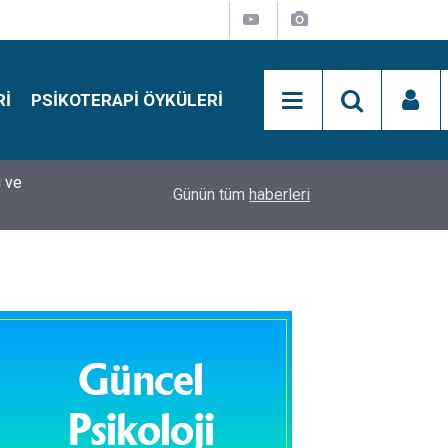
RI
PSIKOTERAPI ÖYKÜLERI
si
15:01
Simon Says Dikkat Programı Nedir?
Günün tüm
haberleri