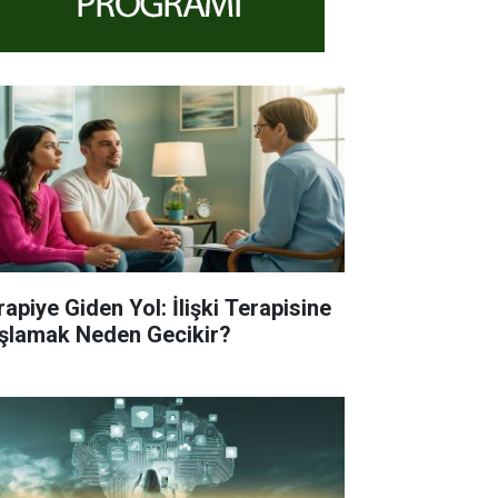
rapiye Giden Yol: İlişki Terapisine
şlamak Neden Gecikir?