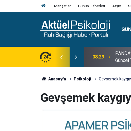
Manşetler
Günün Haberleri
Arşiv
S
GÜ
lojisi, Klinik Özellikleri, Tanı Kriterleri ve
24
10:30
10 Mayı
Anasayfa
Psikoloji
Gevşemek kaygıyı
Gevşemek kaygıyı