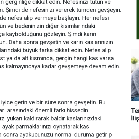
 gerginliğe dikkat edin. Nefesinizi tutun ve
in. Şimdi de nefesinizi vererek tümden gevşeyin.
lde nefes alıp vermeye başlayın. Her nefesi
ün ve bedeninizin diğer kısımlarındaki
kçe kaybolduğunu gözleyin. Şimdi karın
tun. Daha sonra gevşetin ve karın kaslarınızın
arındaki büyük farka dikkat edin. Nefes alıp
t ya da alt kısmında, gergin hangi kas varsa
 kas kalmayıncaya kadar gevşemeye devam edin.
 iyice gerin ve bir süre sonra gevşetin. Bu
rı arasındaki önemli farkı hissedin.
Te
İl
zı yukarı kaldırarak baldır kaslarınızdaki
ken ayak parmaklarınızı oynatarak kas
Daha sonra ayakucunuzu normal duruma getirip