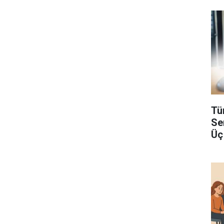
Tü
Se
Üç