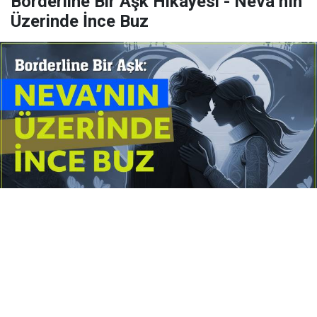
Borderline Bir Aşk Hikâyesi - Neva’nın
Üzerinde İnce Buz
Yayınlanma:
14 Temmuz 2026 Salı 10:16
Borderline kişilik örüntüsünün gölgesinde yaşanan
yoğun bir aşkı anlatan bu terapötik öykü; terk