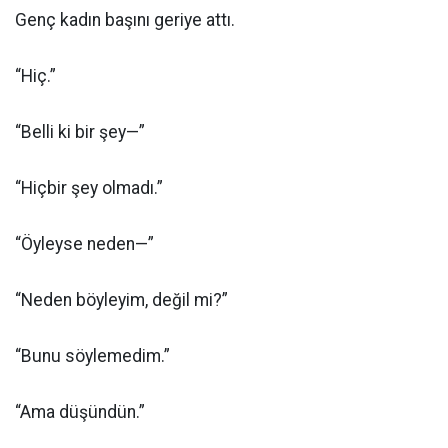
Genç kadın başını geriye attı.
“Hiç.”
“Belli ki bir şey—”
“Hiçbir şey olmadı.”
“Öyleyse neden—”
“Neden böyleyim, değil mi?”
“Bunu söylemedim.”
“Ama düşündün.”