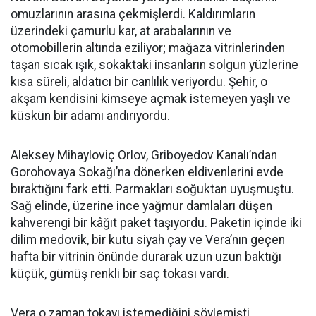
omuzlarının arasına çekmişlerdi. Kaldırımların
üzerindeki çamurlu kar, at arabalarının ve
otomobillerin altında eziliyor; mağaza vitrinlerinden
taşan sıcak ışık, sokaktaki insanların solgun yüzlerine
kısa süreli, aldatıcı bir canlılık veriyordu. Şehir, o
akşam kendisini kimseye açmak istemeyen yaşlı ve
küskün bir adamı andırıyordu.
Aleksey Mihayloviç Orlov, Griboyedov Kanalı’ndan
Gorohovaya Sokağı’na dönerken eldivenlerini evde
bıraktığını fark etti. Parmakları soğuktan uyuşmuştu.
Sağ elinde, üzerine ince yağmur damlaları düşen
kahverengi bir kâğıt paket taşıyordu. Paketin içinde iki
dilim medovik, bir kutu siyah çay ve Vera’nın geçen
hafta bir vitrinin önünde durarak uzun uzun baktığı
küçük, gümüş renkli bir saç tokası vardı.
Vera o zaman tokayı istemediğini söylemişti.