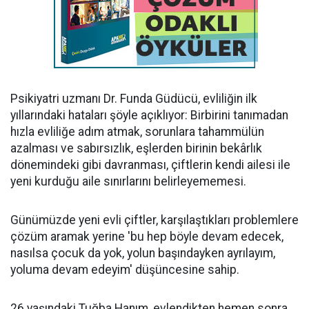
Psikiyatri uzmanı Dr. Funda Güdücü, evliliğin ilk
yıllarındaki hataları şöyle açıklıyor: Birbirini tanımadan
hızla evliliğe adım atmak, sorunlara tahammülün
azalması ve sabırsızlık, eşlerden birinin bekârlık
dönemindeki gibi davranması, çiftlerin kendi ailesi ile
yeni kurduğu aile sınırlarını belirleyememesi.
Günümüzde yeni evli çiftler, karşılaştıkları problemlere
çözüm aramak yerine 'bu hep böyle devam edecek,
nasılsa çocuk da yok, yolun başındayken ayrılayım,
yoluma devam edeyim' düşüncesine sahip.
26 yaşındaki Tuğba Hanım, evlendikten hemen sonra