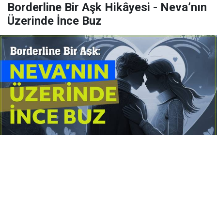
Borderline Bir Aşk Hikâyesi - Neva’nın
Üzerinde İnce Buz
Yayınlanma:
14 Temmuz 2026 Salı 10:16
Borderline kişilik örüntüsünün gölgesinde yaşanan
yoğun bir aşkı anlatan bu terapötik öykü; terk