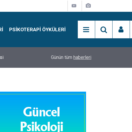
RI
PSIKOTERAPI ÖYKÜLERI
si
15:01
Simon Says Dikkat Programı Nedir?
Günün tüm
haberleri