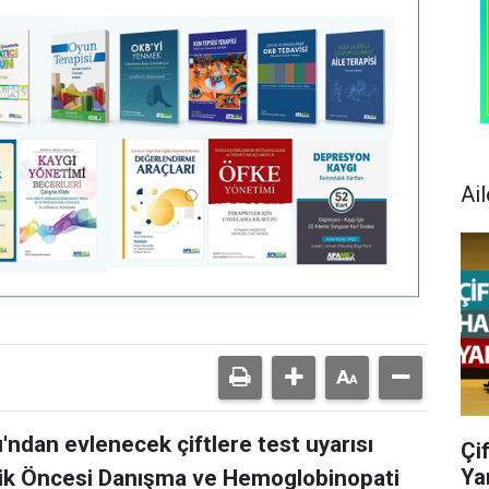
Ail
'ndan evlenecek çiftlere test uyarısı
Çi
Ya
lilik Öncesi Danışma ve Hemoglobinopati