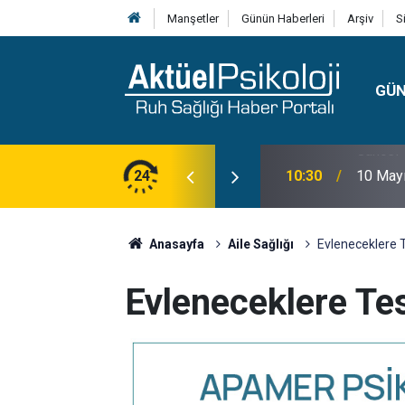
Manşetler
Günün Haberleri
Arşiv
S
GÜ
lojisi, Klinik Özellikleri, Tanı Kriterleri ve
24
10:30
10 Mayı
Anasayfa
Aile Sağlığı
Evleneceklere T
Evleneceklere Te