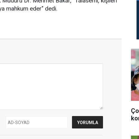
k Müdürü Dr. Mehmet Bakar, "Talasemi, kişileri
ya mahkum eder" dedi.
Ço
ko