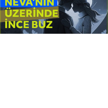
Yayınlanma:
14 Temmuz 2026 Salı 10:16
Borderline kişilik örüntüsünün gölgesinde yaşanan
yoğun bir aşkı anlatan bu terapötik öykü; terk
edilme korkusunu, duygusal gelgitleri, tükenmişliği
ve sınır koymanın iyileştirici gücünü Petersburg’un
karanlık atmosferinde işler.