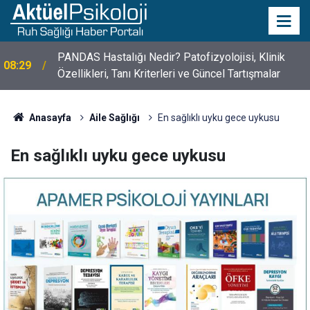
PANDAS Hastalığı Nedir? Patofizyolojisi, Klinik
08:29
Özellikleri, Tanı Kriterleri ve Güncel Tartışmalar
10 Mayıs Psikologlar Günü Nasıl Ortaya Çıktı? 10
10:30
Mayıs Tarihinin Hikayesi
Anasayfa
Aile Sağlığı
En sağlıklı uyku gece uykusu
En sağlıklı uyku gece uykusu