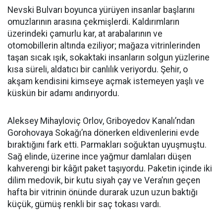
Nevski Bulvarı boyunca yürüyen insanlar başlarını
omuzlarının arasına çekmişlerdi. Kaldırımların
üzerindeki çamurlu kar, at arabalarının ve
otomobillerin altında eziliyor; mağaza vitrinlerinden
taşan sıcak ışık, sokaktaki insanların solgun yüzlerine
kısa süreli, aldatıcı bir canlılık veriyordu. Şehir, o
akşam kendisini kimseye açmak istemeyen yaşlı ve
küskün bir adamı andırıyordu.
Aleksey Mihayloviç Orlov, Griboyedov Kanalı’ndan
Gorohovaya Sokağı’na dönerken eldivenlerini evde
bıraktığını fark etti. Parmakları soğuktan uyuşmuştu.
Sağ elinde, üzerine ince yağmur damlaları düşen
kahverengi bir kâğıt paket taşıyordu. Paketin içinde iki
dilim medovik, bir kutu siyah çay ve Vera’nın geçen
hafta bir vitrinin önünde durarak uzun uzun baktığı
küçük, gümüş renkli bir saç tokası vardı.