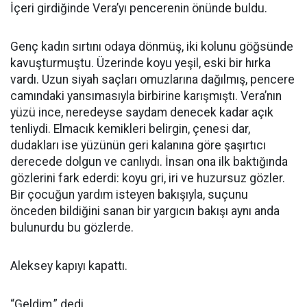
İçeri girdiğinde Vera’yı pencerenin önünde buldu.
Genç kadın sırtını odaya dönmüş, iki kolunu göğsünde
kavuşturmuştu. Üzerinde koyu yeşil, eski bir hırka
vardı. Uzun siyah saçları omuzlarına dağılmış, pencere
camındaki yansımasıyla birbirine karışmıştı. Vera’nın
yüzü ince, neredeyse saydam denecek kadar açık
tenliydi. Elmacık kemikleri belirgin, çenesi dar,
dudakları ise yüzünün geri kalanına göre şaşırtıcı
derecede dolgun ve canlıydı. İnsan ona ilk baktığında
gözlerini fark ederdi: koyu gri, iri ve huzursuz gözler.
Bir çocuğun yardım isteyen bakışıyla, suçunu
önceden bildiğini sanan bir yargıcın bakışı aynı anda
bulunurdu bu gözlerde.
Aleksey kapıyı kapattı.
“Geldim,” dedi.