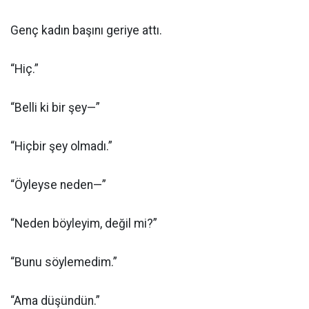
Genç kadın başını geriye attı.
“Hiç.”
“Belli ki bir şey—”
“Hiçbir şey olmadı.”
“Öyleyse neden—”
“Neden böyleyim, değil mi?”
“Bunu söylemedim.”
“Ama düşündün.”