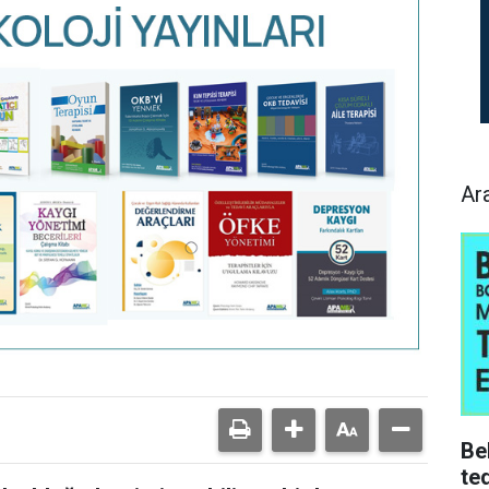
Ar
Be
ted