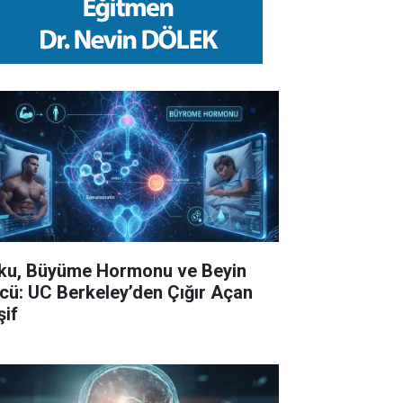
ku, Büyüme Hormonu ve Beyin
cü: UC Berkeley’den Çığır Açan
şif