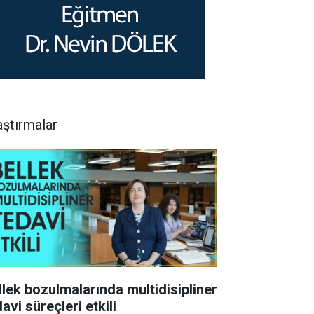
aştırmalar
llek bozulmalarında multidisipliner
avi süreçleri etkili