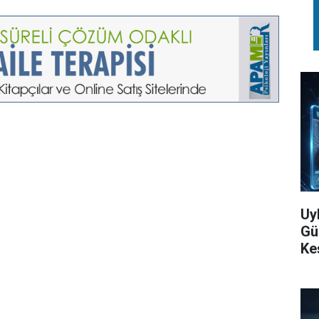
Uy
Gü
Ke