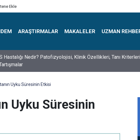
itene Ekle
NDEM
ARAŞTIRMALAR
MAKALELER
UZMAN REHBE
s Psikologlar Günü Nasıl Ortaya Çıktı? 10 Mayıs Tarihinin Hikaye
tanın Uyku Süresinin Etkisi
ın Uyku Süresinin