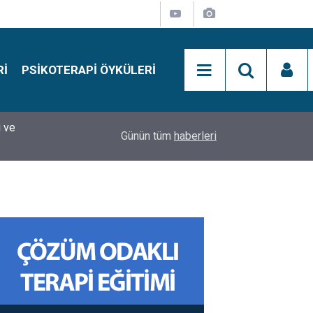
RI
PSIKOTERAPI ÖYKÜLERI
si
15:01
Simon Says Dikkat Programı Nedir?
Günün tüm
haberleri