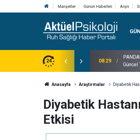
Manşetler
Günün Haberleri
Arşiv
S
GÜ
lojisi, Klinik Özellikleri, Tanı Kriterleri ve
24
10:30
10 Mayı
Anasayfa
Araştırmalar
Diyabetik Has
Diyabetik Hastan
Etkisi