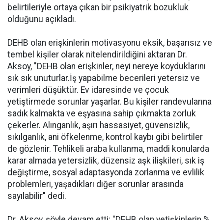
belirtileriyle ortaya çıkan bir psikiyatrik bozukluk
olduğunu açıkladı.
DEHB olan erişkinlerin motivasyonu eksik, başarısız ve
tembel kişiler olarak nitelendirildiğini aktaran Dr.
Aksoy, "DEHB olan erişkinler, neyi nereye koyduklarını
sık sık unuturlar.İş yapabilme becerileri yetersiz ve
verimleri düşüktür. Ev idaresinde ve çocuk
yetiştirmede sorunlar yaşarlar. Bu kişiler randevularına
sadık kalmakta ve eşyasına sahip çıkmakta zorluk
çekerler. Alınganlık, aşırı hassasiyet, güvensizlik,
sıkılganlık, ani öfkelenme, kontrol kaybı gibi belirtiler
de gözlenir. Tehlikeli araba kullanma, maddi konularda
karar almada yetersizlik, düzensiz aşk ilişkileri, sık iş
değiştirme, sosyal adaptasyonda zorlanma ve evlilik
problemleri, yaşadıkları diğer sorunlar arasında
sayılabilir" dedi.
Dr. Aksoy, şöyle devam etti: "DEHB olan yetişkinlerin %