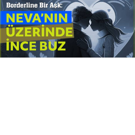
Yayınlanma:
14 Temmuz 2026 Salı 10:16
Borderline kişilik örüntüsünün gölgesinde yaşanan
yoğun bir aşkı anlatan bu terapötik öykü; terk
edilme korkusunu, duygusal gelgitleri, tükenmişliği
ve sınır koymanın iyileştirici gücünü Petersburg’un
karanlık atmosferinde işler.