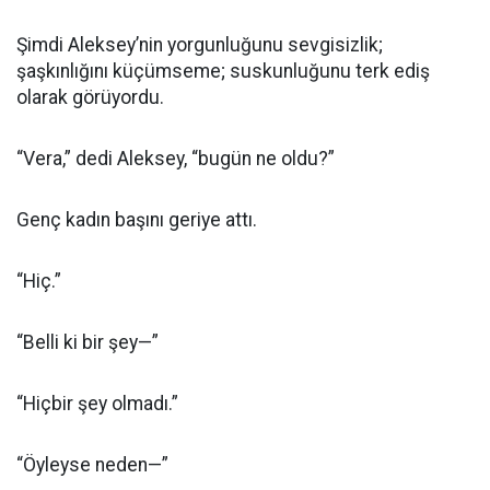
Şimdi Aleksey’nin yorgunluğunu sevgisizlik;
şaşkınlığını küçümseme; suskunluğunu terk ediş
olarak görüyordu.
“Vera,” dedi Aleksey, “bugün ne oldu?”
Genç kadın başını geriye attı.
“Hiç.”
“Belli ki bir şey—”
“Hiçbir şey olmadı.”
“Öyleyse neden—”