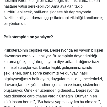
hekimin verebileceği bir karar değil. Bu hastalarda bazen
hastane yatışı gerekebiliyor. Ama ayaktan takibi
sürdürülebilecek, hafif-orta şiddette bir depresyonda
özellikle bilişsel-davranışçı psikoterapi etkinliği kanıtlanmış
bir yöntemdir.
Psikoterapide ne yapılıyor?
Psikoterapinin çeşitleri var. Depresyonda en yaygın bilişsel
davranışçı terapi kullanılıyor. Bu terapinin dayandırıldığı
kurama göre, 'biliş' (kognisyon) diye adlandırdığımız bazı
zihinsel süreçler var. Bunlar kişilik gelişimimiz içinde
şekillenen, daha sonra kendimizi ve dünyayı nasıl
algılayacağımızı belirleyen, duygularımızı, düşüncelerimizi,
davranışlarımızı yönlendiren şemaları ve inanç sistemlerini
oluşturuyor. Örnekler üzerinden gidersek... Depresyonda
bazı düşünce çarpıtmaları vardır. Örneğin "Dünyanın en
kötü insanı benim", "Bu hatayı yapmasaydım bu olmazdı",