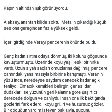
Kapının altından ışık görünüyordu.
Aleksey, anahtarı kilide soktu. Metalin çıkardığı küçük
ses ona gereğinden fazla yüksek geldi.
İçeri girdiğinde Vera’yı pencerenin önünde buldu.
Genç kadın sırtını odaya dönmüş, iki kolunu göğsünde
kavuşturmuştu. Üzerinde koyu yeşil, eski bir hırka
vardı. Uzun siyah saçları omuzlarına dağılmış, pencere
camındaki yansımasıyla birbirine karışmıştı. Vera’nın
yüzü ince, neredeyse saydam denecek kadar açık
tenliydi. Elmacık kemikleri belirgin, çenesi dar,
dudakları ise yüzünün geri kalanına göre şaşırtıcı
derecede dolgun ve canlıydı. İnsan ona ilk baktığında
gözlerini fark ederdi: koyu gri, iri ve huzursuz gözler.
Bir çocuğun yardım isteyen bakışıyla, suçunu