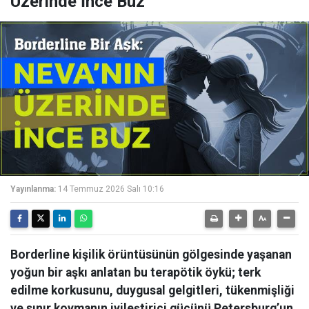
Üzerinde İnce Buz
Yayınlanma:
14 Temmuz 2026 Salı 10:16
Borderline kişilik örüntüsünün gölgesinde yaşanan
yoğun bir aşkı anlatan bu terapötik öykü; terk
edilme korkusunu, duygusal gelgitleri, tükenmişliği
ve sınır koymanın iyileştirici gücünü Petersburg’un