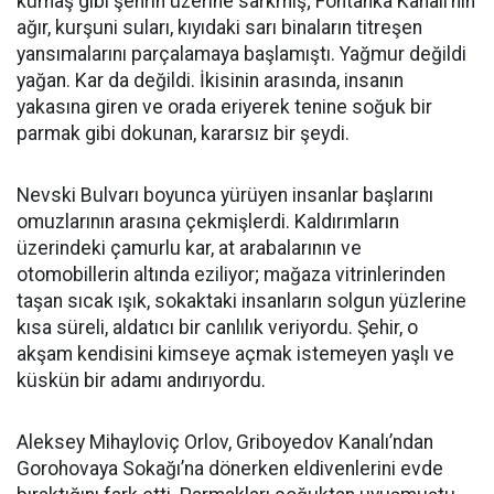
kumaş gibi şehrin üzerine sarkmış; Fontanka Kanalı’nın
ağır, kurşuni suları, kıyıdaki sarı binaların titreşen
yansımalarını parçalamaya başlamıştı. Yağmur değildi
yağan. Kar da değildi. İkisinin arasında, insanın
yakasına giren ve orada eriyerek tenine soğuk bir
parmak gibi dokunan, kararsız bir şeydi.
Nevski Bulvarı boyunca yürüyen insanlar başlarını
omuzlarının arasına çekmişlerdi. Kaldırımların
üzerindeki çamurlu kar, at arabalarının ve
otomobillerin altında eziliyor; mağaza vitrinlerinden
taşan sıcak ışık, sokaktaki insanların solgun yüzlerine
kısa süreli, aldatıcı bir canlılık veriyordu. Şehir, o
akşam kendisini kimseye açmak istemeyen yaşlı ve
küskün bir adamı andırıyordu.
Aleksey Mihayloviç Orlov, Griboyedov Kanalı’ndan
Gorohovaya Sokağı’na dönerken eldivenlerini evde