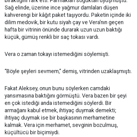
bıraktığını fark etti. Parmakları soğuktan uyuşmuştu.
Sağ elinde, üzerine ince yağmur damlaları düşen
kahverengi bir kâğıt paket taşıyordu. Paketin içinde iki
dilim medovik, bir kutu siyah çay ve Vera’nın geçen
hafta bir vitrinin önünde durarak uzun uzun baktığı
küçük, gümüş renkli bir saç tokası vardı.
Vera o zaman tokayı istemediğini söylemişti.
“Böyle şeyleri sevmem,” demiş, vitrinden uzaklaşmıştı.
Fakat Aleksey, onun bunu söylerken camdaki
yansımasına baktığını görmüştü. Vera bazen bir şeyi
en çok istediği anda istemediğini söylerdi. Bir
armağanı kabul etmek, ihtiyaç duymak demekti;
ihtiyaç duymak ise bir başkasının merhametine
kalmak. Vera için merhamet, sevginin bozulmuş,
küçültücü bir biçimiydi.