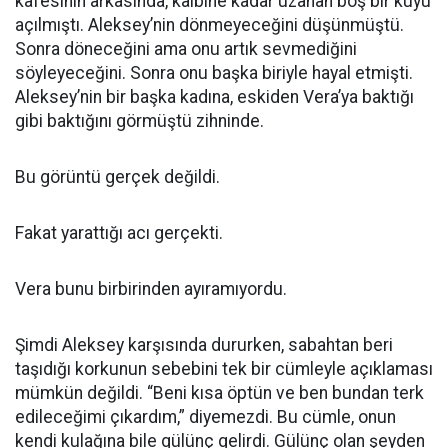
kafesinin arkasında, kalbine kadar uzanan boş bir kuyu
açılmıştı. Aleksey’nin dönmeyeceğini düşünmüştü.
Sonra döneceğini ama onu artık sevmediğini
söyleyeceğini. Sonra onu başka biriyle hayal etmişti.
Aleksey’nin bir başka kadına, eskiden Vera’ya baktığı
gibi baktığını görmüştü zihninde.
Bu görüntü gerçek değildi.
Fakat yarattığı acı gerçekti.
Vera bunu birbirinden ayıramıyordu.
Şimdi Aleksey karşısında dururken, sabahtan beri
taşıdığı korkunun sebebini tek bir cümleyle açıklaması
mümkün değildi. “Beni kısa öptün ve ben bundan terk
edileceğimi çıkardım,” diyemezdi. Bu cümle, onun
kendi kulağına bile gülünç gelirdi. Gülünç olan şeyden