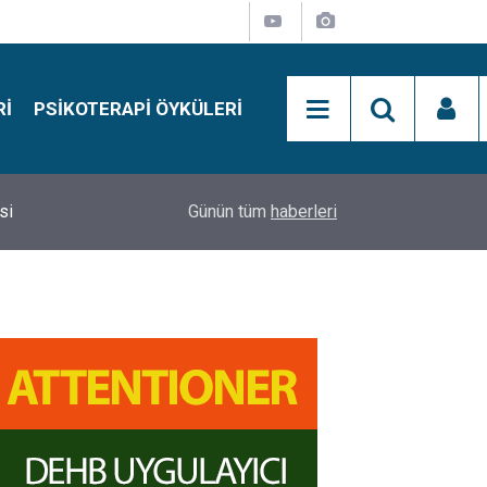
RI
PSIKOTERAPI ÖYKÜLERI
si
15:01
Simon Says Dikkat Programı Nedir?
Günün tüm
haberleri