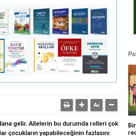
Psi
na gelir. Ailelerin bu durumda rolleri çok
Bi
re
ar çocukların yapabileceğinin fazlasını