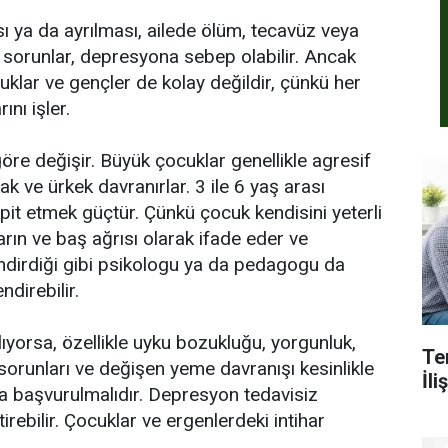
 ya da ayrılması, ailede ölüm, tecavüz veya
bi sorunlar, depresyona sebep olabilir. Ancak
uklar ve gençler de kolay değildir, çünkü her
nı işler.
göre değişir. Büyük çocuklar genellikle agresif
k ve ürkek davranırlar. 3 ile 6 yaş arası
pit etmek güçtür. Çünkü çocuk kendisini yeterli
arın ve baş ağrısı olarak ifade eder ve
endirdiği gibi psikologu ya da pedagogu da
direbilir.
ıyorsa, özellikle uyku bozukluğu, yorgunluk,
Te
 sorunları ve değişen yeme davranışı kesinlikle
İl
a başvurulmalıdır. Depresyon tedavisiz
rebilir. Çocuklar ve ergenlerdeki intihar