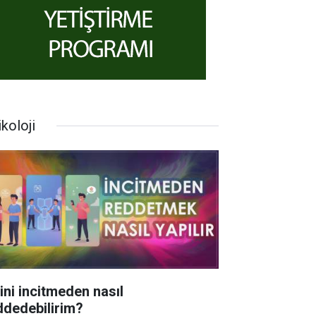
koloji
rini incitmeden nasıl
ddedebilirim?