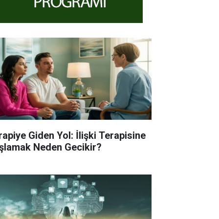
rapiye Giden Yol: İlişki Terapisine
şlamak Neden Gecikir?