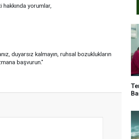
eti hakkında yorumlar,
anız, duyarsız kalmayın, ruhsal bozuklukların
 uzmana başvurun."
Te
Ba