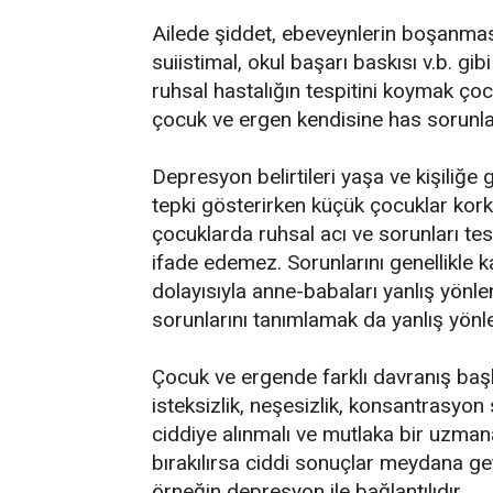
Ailede şiddet, ebeveynlerin boşanması
suiistimal, okul başarı baskısı v.b. gi
ruhsal hastalığın tespitini koymak çoc
çocuk ve ergen kendisine has sorunları
Depresyon belirtileri yaşa ve kişiliğe 
tepki gösterirken küçük çocuklar korka
çocuklarda ruhsal acı ve sorunları tes
ifade edemez. Sorunlarını genellikle k
dolayısıyla anne-babaları yanlış yönl
sorunlarını tanımlamak da yanlış yönlen
Çocuk ve ergende farklı davranış başl
isteksizlik, neşesizlik, konsantrasyon
ciddiye alınmalı ve mutlaka bir uzman
bırakılırsa ciddi sonuçlar meydana geti
örneğin depresyon ile bağlantılıdır.