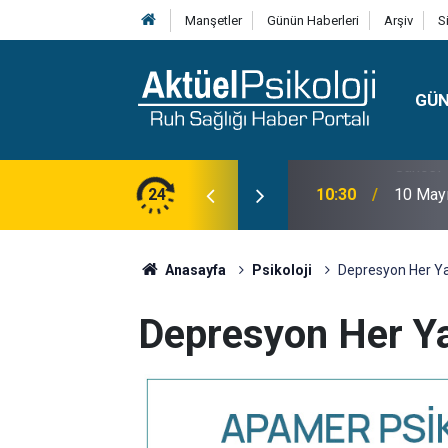
Manşetler
Günün Haberleri
Arşiv
S
GÜ
lojisi, Klinik Özellikleri, Tanı Kriterleri ve
24
10:30
10 Mayı
Anasayfa
Psikoloji
Depresyon Her Yaş
Depresyon Her Ya