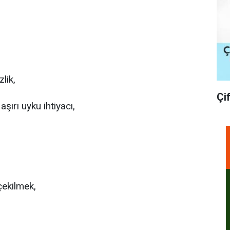
zlik,
Çi
şırı uyku ihtiyacı,
çekilmek,