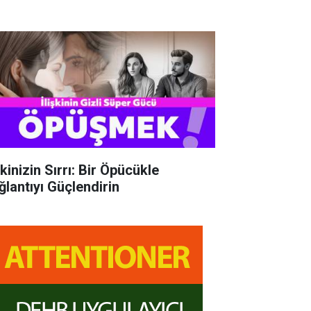
şkinizin Sırrı: Bir Öpücükle
ğlantıyı Güçlendirin