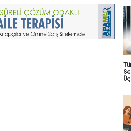
Tü
Se
Üç