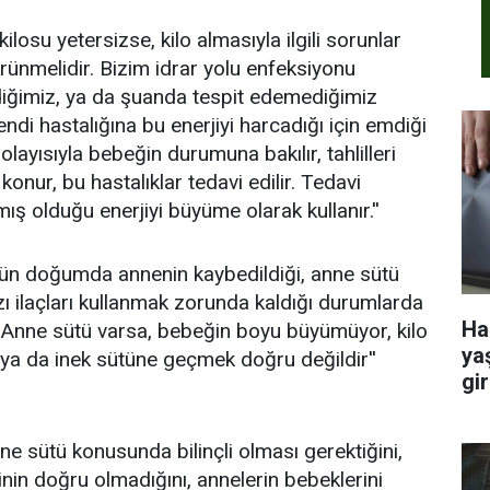
su yetersizse, kilo almasıyla ilgili sorunlar
ünmelidir. Bizim idrar yolu enfeksiyonu
ediğimiz, ya da şuanda tespit edemediğimiz
endi hastalığına bu enerjiyi harcadığı için emdiği
layısıyla bebeğin durumuna bakılır, tahlilleri
 konur, bu hastalıklar tedavi edilir. Tedavi
mış olduğu enerjiyi büyüme olarak kullanır.''
nün doğumda annenin kaybedildiği, anne sütü
 ilaçları kullanmak zorunda kaldığı durumlarda
Ha
 ''Anne sütü varsa, bebeğin boyu büyümüyor, kilo
ya
a da inek sütüne geçmek doğru değildir''
gir
ne sütü konusunda bilinçli olması gerektiğini,
rinin doğru olmadığını, annelerin bebeklerini