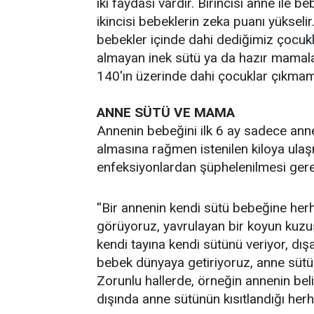
iki faydası vardır. Birincisi anne ile 
ikincisi bebeklerin zeka puanı yükselir
bebekler içinde dahi dediğimiz çocukl
almayan inek sütü ya da hazır mamala
140'ın üzerinde dahi çocuklar çıkmamış
ANNE SÜTÜ VE MAMA
Annenin bebeğini ilk 6 ay sadece anne
almasına rağmen istenilen kiloya ul
enfeksiyonlardan şüphelenilmesi ger
''Bir annenin kendi sütü bebeğine he
görüyoruz, yavrulayan bir koyun kuzus
kendi tayına kendi sütünü veriyor, dış
bebek dünyaya getiriyoruz, anne sütü
Zorunlu hallerde, örneğin annenin beli
dışında anne sütünün kısıtlandığı h