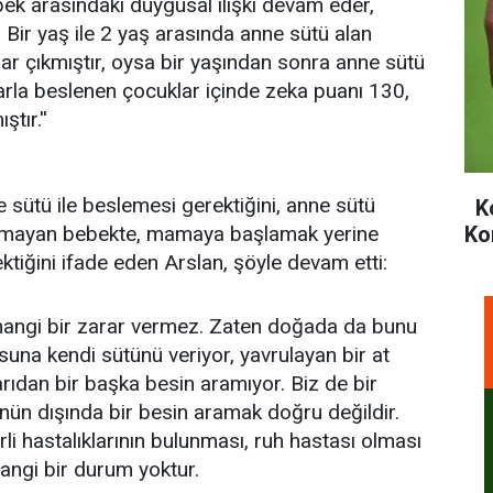
bebek arasındaki duygusal ilişki devam eder,
. Bir yaş ile 2 yaş arasında anne sütü alan
ar çıkmıştır, oysa bir yaşından sonra anne sütü
rla beslenen çocuklar içinde zeka puanı 130,
tır.''
 sütü ile beslemesi gerektiğini, anne sütü
Ko
Ko
aşmayan bebekte, mamaya başlamak yerine
ektiğini ifade eden Arslan, şöyle devam etti:
rhangi bir zarar vermez. Zaten doğada da bunu
una kendi sütünü veriyor, yavrulayan bir at
arıdan bir başka besin aramıyor. Biz de bir
nün dışında bir besin aramak doğru değildir.
rli hastalıklarının bulunması, ruh hastası olması
erhangi bir durum yoktur.