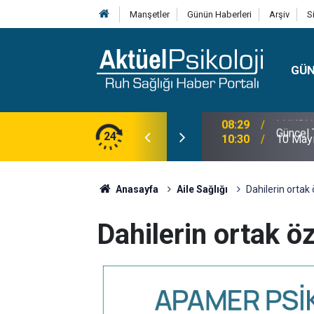
Manşetler
Günün Haberleri
Arşiv
S
GÜ
lojisi, Klinik Özellikleri, Tanı Kriterleri ve
24
10:30
10 Mayı
Anasayfa
Aile Sağlığı
Dahilerin ortak 
Dahilerin ortak öz