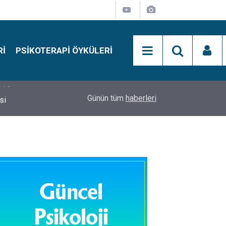
RI
PSIKOTERAPI ÖYKÜLERI
si
15:01
Simon Says Dikkat Programı Nedir?
Günün tüm
haberleri