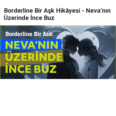
Borderline Bir Aşk Hikâyesi - Neva’nın
Üzerinde İnce Buz
Yayınlanma:
14 Temmuz 2026 Salı 10:16
Borderline kişilik örüntüsünün gölgesinde yaşanan