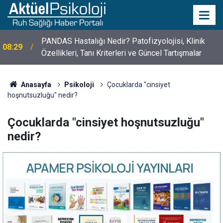
PANDAS Hastalığı Nedir? Patofizyolojisi, Klinik
08:29
Özellikleri, Tanı Kriterleri ve Güncel Tartışmalar
10 Mayıs Psikologlar Günü Nasıl Ortaya Çıktı? 10
10:30
Mayıs Tarihinin Hikayesi
Anasayfa
Psikoloji
Çocuklarda "cinsiyet
hoşnutsuzluğu" nedir?
Çocuklarda "cinsiyet hoşnutsuzluğu"
nedir?