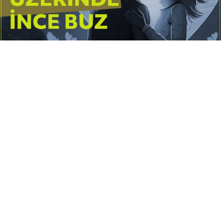
Yayınlanma:
14 Temmuz 2026 Salı 10:16
Borderline kişilik örüntüsünün gölgesinde yaşanan
yoğun bir aşkı anlatan bu terapötik öykü; terk
edilme korkusunu, duygusal gelgitleri, tükenmişliği
ve sınır koymanın iyileştirici gücünü Petersburg’un
karanlık atmosferinde işler.