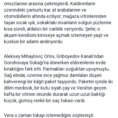
omuzlarının arasına çekmişlerdi. Kaldırımların
üzerindeki çamurlu kar, at arabalarının ve
otomobillerin altında eziliyor; mağaza vitrinlerinden
taşan sıcak ışık, sokaktaki insanların solgun yüzlerine
kısa süreli, aldatıcı bir canlılık veriyordu. Şehir, o
akşam kendisini kimseye açmak istemeyen yaşlı ve
küskün bir adamı andırıyordu.
Aleksey Mihayloviç Orlov, Griboyedov Kanalı’ndan
Gorohovaya Sokağı’na dönerken eldivenlerini evde
bıraktığını fark etti. Parmakları soğuktan uyuşmuştu.
Sağ elinde, üzerine ince yağmur damlaları düşen
kahverengi bir kâğıt paket taşıyordu. Paketin içinde iki
dilim medovik, bir kutu siyah çay ve Vera’nın geçen
hafta bir vitrinin önünde durarak uzun uzun baktığı
küçük, gümüş renkli bir saç tokası vardı.
Vera o zaman tokayı istemediğini söylemişti.