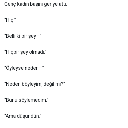
Genç kadın başını geriye attı.
“Hiç.”
“Belli ki bir şey—”
“Hiçbir şey olmadı.”
“Öyleyse neden—”
“Neden böyleyim, değil mi?”
“Bunu söylemedim.”
“Ama düşündün.”