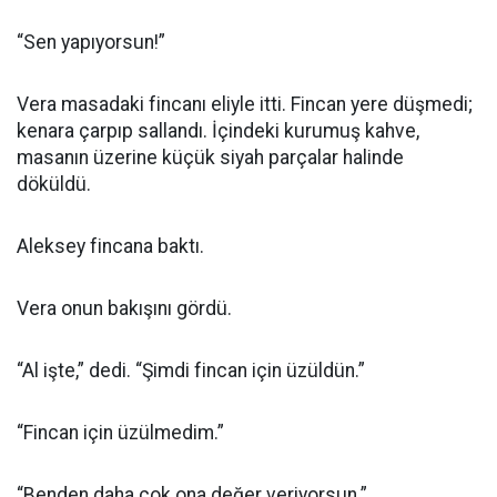
“Sen yapıyorsun!”
Vera masadaki fincanı eliyle itti. Fincan yere düşmedi;
kenara çarpıp sallandı. İçindeki kurumuş kahve,
masanın üzerine küçük siyah parçalar halinde
döküldü.
Aleksey fincana baktı.
Vera onun bakışını gördü.
“Al işte,” dedi. “Şimdi fincan için üzüldün.”
“Fincan için üzülmedim.”
“Benden daha çok ona değer veriyorsun.”