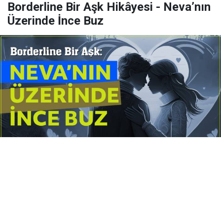
Borderline Bir Aşk Hikâyesi - Neva’nın
Üzerinde İnce Buz
Yayınlanma:
14 Temmuz 2026 Salı 10:16
Borderline kişilik örüntüsünün gölgesinde yaşanan
yoğun bir aşkı anlatan bu terapötik öykü; terk