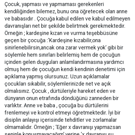
Çocuk, yapması ve yapmaması gerekenleri
kendiliğinden bilemez, bunu ona öğretecek olan anne
ve babasıdır . Çocuğa kabul edilen ve kabul edilmeyen
davranışları net bir şekilde belirtmek gerekmektedir.
Örneğin ; kardeşine kızan ve vurma teşebbüsüne
geçen bir çocuğa :‘Kardeşine kızabilir,ona
sinirlenebilirsin,ancak ona zarar vermek yok’ gibi bir
söylemle hem sınırları belirlemiş hem de çocuğun
içinden gelen duyguları anlamlandırmasına yardımcı
olmuş hem de çocuğun kendi kendinin denetimi için
açıklama yapmış olursunuz. Uzun açıklamalar
çocukları sıkabilir, söylemlerinizde net ve açık
olmalısınız. Çocuk , dürtüleriyle hareket eden ve
dünyanın onun etrafında döndüğünü zanneden bir
varlıktır. Anne ve baba , çocuğa bu dürtülerini
frenlemeyi ve kontrol etmeyi öğretmektedir. İyi bir
disiplin anlayışı içerisinde tehditler ve zorlamalar
olmamalıdır. Örneğin ; ‘Eğer x davranışı yapmazsan
seninle konuşmayacağım’ yerine ‘x davranışı şu