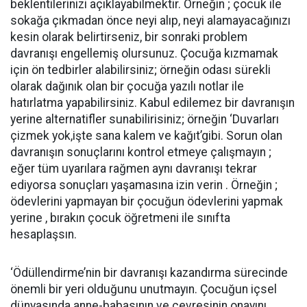
beklentilerinizi açıklayabilmektir. Örneğin ; çocuk ile
sokağa çıkmadan önce neyi alıp, neyi alamayacağınızı
kesin olarak belirtirseniz, bir sonraki problem
davranışı engellemiş olursunuz. Çocuğa kızmamak
için ön tedbirler alabilirsiniz; örneğin odası sürekli
olarak dağınık olan bir çocuğa yazılı notlar ile
hatırlatma yapabilirsiniz. Kabul edilemez bir davranışın
yerine alternatifler sunabilirisiniz; örneğin ‘Duvarları
çizmek yok,işte sana kalem ve kağıt’gibi. Sorun olan
davranışın sonuçlarını kontrol etmeye çalışmayın ;
eğer tüm uyarılara rağmen aynı davranışı tekrar
ediyorsa sonuçları yaşamasına izin verin . Örneğin ;
ödevlerini yapmayan bir çocuğun ödevlerini yapmak
yerine , bırakın çocuk öğretmeni ile sınıfta
hesaplaşsın.
‘Ödüllendirme’nin bir davranışı kazandırma sürecinde
önemli bir yeri olduğunu unutmayın. Çocuğun içsel
dünyasında anne-babasının ve çevresinin onayını