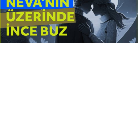
Yayınlanma:
14 Temmuz 2026 Salı 10:16
Borderline kişilik örüntüsünün gölgesinde yaşanan
yoğun bir aşkı anlatan bu terapötik öykü; terk
edilme korkusunu, duygusal gelgitleri, tükenmişliği
ve sınır koymanın iyileştirici gücünü Petersburg’un
karanlık atmosferinde işler.