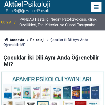
10 Mayıs Psikologlar Günü Nasıl Ortaya Çıktı? 10
10:30
Mayıs Tarihinin Hikayesi
Anasayfa
Psikoloji
Çocuklar İki Dili Aynı Anda
Öğrenebilir Mi?
Çocuklar İki Dili Aynı Anda Öğrenebilir
Mi?