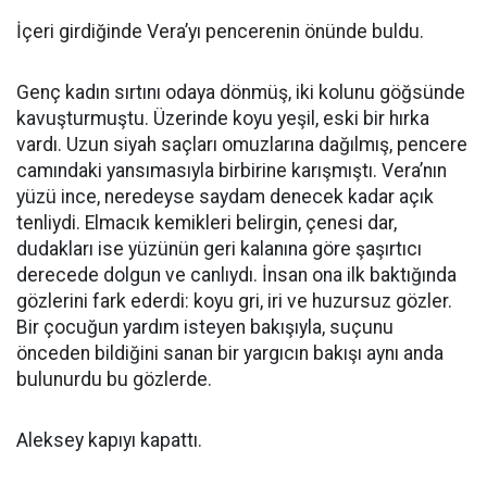
İçeri girdiğinde Vera’yı pencerenin önünde buldu.
Genç kadın sırtını odaya dönmüş, iki kolunu göğsünde
kavuşturmuştu. Üzerinde koyu yeşil, eski bir hırka
vardı. Uzun siyah saçları omuzlarına dağılmış, pencere
camındaki yansımasıyla birbirine karışmıştı. Vera’nın
yüzü ince, neredeyse saydam denecek kadar açık
tenliydi. Elmacık kemikleri belirgin, çenesi dar,
dudakları ise yüzünün geri kalanına göre şaşırtıcı
derecede dolgun ve canlıydı. İnsan ona ilk baktığında
gözlerini fark ederdi: koyu gri, iri ve huzursuz gözler.
Bir çocuğun yardım isteyen bakışıyla, suçunu
önceden bildiğini sanan bir yargıcın bakışı aynı anda
bulunurdu bu gözlerde.
Aleksey kapıyı kapattı.