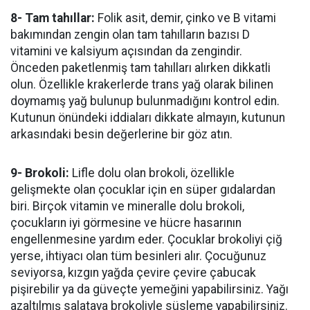
8- Tam tahıllar:
Folik asit, demir, çinko ve B vitami
bakımından zengin olan tam tahılların bazısı D
vitamini ve kalsiyum açısından da zengindir.
Önceden paketlenmiş tam tahılları alırken dikkatli
olun. Özellikle krakerlerde trans yağ olarak bilinen
doymamış yağ bulunup bulunmadığını kontrol edin.
Kutunun önündeki iddiaları dikkate almayın, kutunun
arkasındaki besin değerlerine bir göz atın.
9- Brokoli:
Lifle dolu olan brokoli, özellikle
gelişmekte olan çocuklar için en süper gıdalardan
biri. Birçok vitamin ve mineralle dolu brokoli,
çocukların iyi görmesine ve hücre hasarının
engellenmesine yardım eder. Çocuklar brokoliyi çiğ
yerse, ihtiyacı olan tüm besinleri alır. Çocuğunuz
seviyorsa, kızgın yağda çevire çevire çabucak
pişirebilir ya da güveçte yemeğini yapabilirsiniz. Yağı
azaltılmış salataya brokoliyle süsleme yapabilirsiniz.