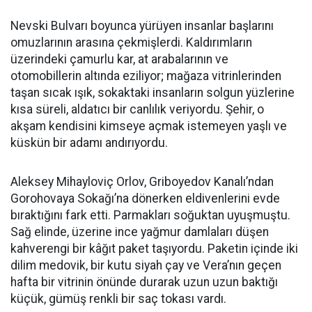
Nevski Bulvarı boyunca yürüyen insanlar başlarını
omuzlarının arasına çekmişlerdi. Kaldırımların
üzerindeki çamurlu kar, at arabalarının ve
otomobillerin altında eziliyor; mağaza vitrinlerinden
taşan sıcak ışık, sokaktaki insanların solgun yüzlerine
kısa süreli, aldatıcı bir canlılık veriyordu. Şehir, o
akşam kendisini kimseye açmak istemeyen yaşlı ve
küskün bir adamı andırıyordu.
Aleksey Mihayloviç Orlov, Griboyedov Kanalı’ndan
Gorohovaya Sokağı’na dönerken eldivenlerini evde
bıraktığını fark etti. Parmakları soğuktan uyuşmuştu.
Sağ elinde, üzerine ince yağmur damlaları düşen
kahverengi bir kâğıt paket taşıyordu. Paketin içinde iki
dilim medovik, bir kutu siyah çay ve Vera’nın geçen
hafta bir vitrinin önünde durarak uzun uzun baktığı
küçük, gümüş renkli bir saç tokası vardı.