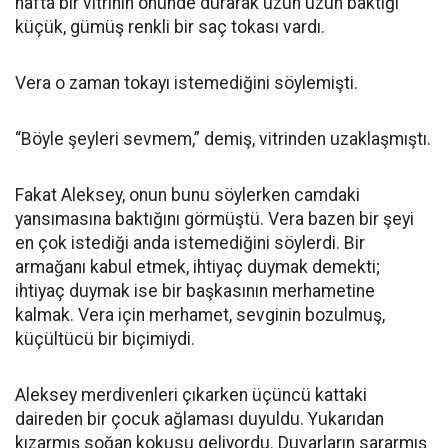
hafta bir vitrinin önünde durarak uzun uzun baktığı
küçük, gümüş renkli bir saç tokası vardı.
Vera o zaman tokayı istemediğini söylemişti.
“Böyle şeyleri sevmem,” demiş, vitrinden uzaklaşmıştı.
Fakat Aleksey, onun bunu söylerken camdaki
yansımasına baktığını görmüştü. Vera bazen bir şeyi
en çok istediği anda istemediğini söylerdi. Bir
armağanı kabul etmek, ihtiyaç duymak demekti;
ihtiyaç duymak ise bir başkasının merhametine
kalmak. Vera için merhamet, sevginin bozulmuş,
küçültücü bir biçimiydi.
Aleksey merdivenleri çıkarken üçüncü kattaki
daireden bir çocuk ağlaması duyuldu. Yukarıdan
kızarmış soğan kokusu geliyordu. Duvarların sararmış