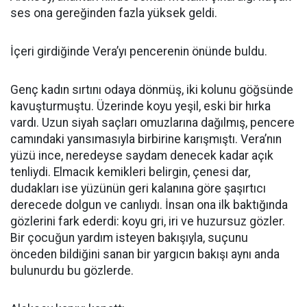
ses ona gereğinden fazla yüksek geldi.
İçeri girdiğinde Vera’yı pencerenin önünde buldu.
Genç kadın sırtını odaya dönmüş, iki kolunu göğsünde
kavuşturmuştu. Üzerinde koyu yeşil, eski bir hırka
vardı. Uzun siyah saçları omuzlarına dağılmış, pencere
camındaki yansımasıyla birbirine karışmıştı. Vera’nın
yüzü ince, neredeyse saydam denecek kadar açık
tenliydi. Elmacık kemikleri belirgin, çenesi dar,
dudakları ise yüzünün geri kalanına göre şaşırtıcı
derecede dolgun ve canlıydı. İnsan ona ilk baktığında
gözlerini fark ederdi: koyu gri, iri ve huzursuz gözler.
Bir çocuğun yardım isteyen bakışıyla, suçunu
önceden bildiğini sanan bir yargıcın bakışı aynı anda
bulunurdu bu gözlerde.