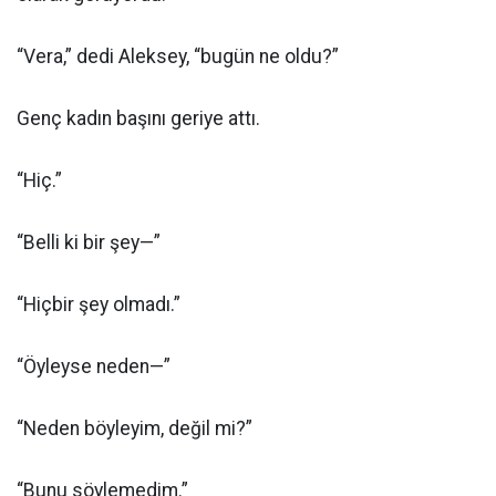
“Vera,” dedi Aleksey, “bugün ne oldu?”
Genç kadın başını geriye attı.
“Hiç.”
“Belli ki bir şey—”
“Hiçbir şey olmadı.”
“Öyleyse neden—”
“Neden böyleyim, değil mi?”
“Bunu söylemedim.”