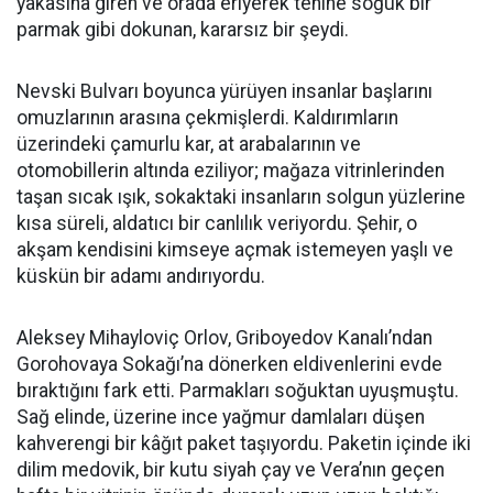
yakasına giren ve orada eriyerek tenine soğuk bir
parmak gibi dokunan, kararsız bir şeydi.
Nevski Bulvarı boyunca yürüyen insanlar başlarını
omuzlarının arasına çekmişlerdi. Kaldırımların
üzerindeki çamurlu kar, at arabalarının ve
otomobillerin altında eziliyor; mağaza vitrinlerinden
taşan sıcak ışık, sokaktaki insanların solgun yüzlerine
kısa süreli, aldatıcı bir canlılık veriyordu. Şehir, o
akşam kendisini kimseye açmak istemeyen yaşlı ve
küskün bir adamı andırıyordu.
Aleksey Mihayloviç Orlov, Griboyedov Kanalı’ndan
Gorohovaya Sokağı’na dönerken eldivenlerini evde
bıraktığını fark etti. Parmakları soğuktan uyuşmuştu.
Sağ elinde, üzerine ince yağmur damlaları düşen
kahverengi bir kâğıt paket taşıyordu. Paketin içinde iki
dilim medovik, bir kutu siyah çay ve Vera’nın geçen