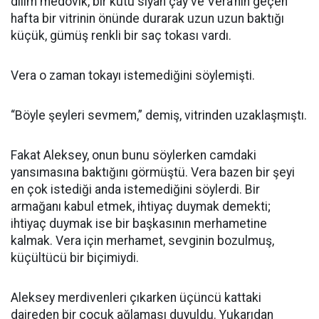
dilim medovik, bir kutu siyah çay ve Vera’nın geçen
hafta bir vitrinin önünde durarak uzun uzun baktığı
küçük, gümüş renkli bir saç tokası vardı.
Vera o zaman tokayı istemediğini söylemişti.
“Böyle şeyleri sevmem,” demiş, vitrinden uzaklaşmıştı.
Fakat Aleksey, onun bunu söylerken camdaki
yansımasına baktığını görmüştü. Vera bazen bir şeyi
en çok istediği anda istemediğini söylerdi. Bir
armağanı kabul etmek, ihtiyaç duymak demekti;
ihtiyaç duymak ise bir başkasının merhametine
kalmak. Vera için merhamet, sevginin bozulmuş,
küçültücü bir biçimiydi.
Aleksey merdivenleri çıkarken üçüncü kattaki
daireden bir çocuk ağlaması duyuldu. Yukarıdan