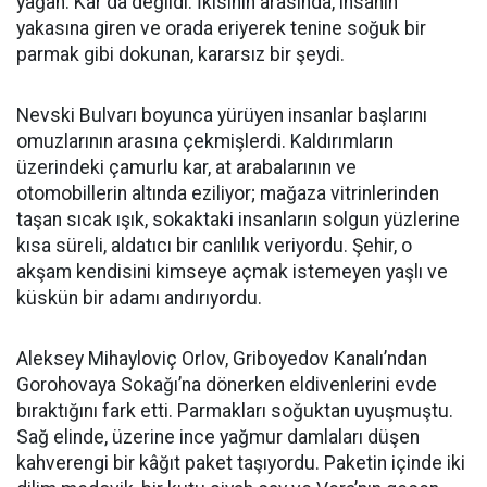
yağan. Kar da değildi. İkisinin arasında, insanın
yakasına giren ve orada eriyerek tenine soğuk bir
parmak gibi dokunan, kararsız bir şeydi.
Nevski Bulvarı boyunca yürüyen insanlar başlarını
omuzlarının arasına çekmişlerdi. Kaldırımların
üzerindeki çamurlu kar, at arabalarının ve
otomobillerin altında eziliyor; mağaza vitrinlerinden
taşan sıcak ışık, sokaktaki insanların solgun yüzlerine
kısa süreli, aldatıcı bir canlılık veriyordu. Şehir, o
akşam kendisini kimseye açmak istemeyen yaşlı ve
küskün bir adamı andırıyordu.
Aleksey Mihayloviç Orlov, Griboyedov Kanalı’ndan
Gorohovaya Sokağı’na dönerken eldivenlerini evde
bıraktığını fark etti. Parmakları soğuktan uyuşmuştu.
Sağ elinde, üzerine ince yağmur damlaları düşen
kahverengi bir kâğıt paket taşıyordu. Paketin içinde iki