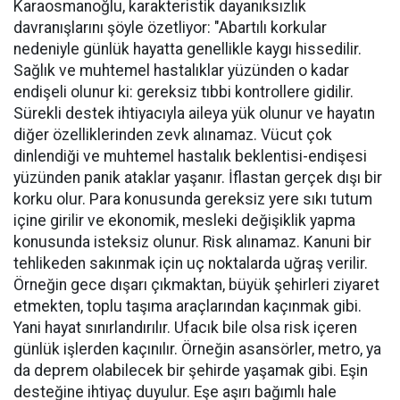
Karaosmanoğlu, karakteristik dayanıksızlık
davranışlarını şöyle özetliyor: "Abartılı korkular
nedeniyle günlük hayatta genellikle kaygı hissedilir.
Sağlık ve muhtemel hastalıklar yüzünden o kadar
endişeli olunur ki: gereksiz tıbbi kontrollere gidilir.
Sürekli destek ihtiyacıyla aileya yük olunur ve hayatın
diğer özelliklerinden zevk alınamaz. Vücut çok
dinlendiği ve muhtemel hastalık beklentisi-endişesi
yüzünden panik ataklar yaşanır. İflastan gerçek dışı bir
korku olur. Para konusunda gereksiz yere sıkı tutum
içine girilir ve ekonomik, mesleki değişiklik yapma
konusunda isteksiz olunur. Risk alınamaz. Kanuni bir
tehlikeden sakınmak için uç noktalarda uğraş verilir.
Örneğin gece dışarı çıkmaktan, büyük şehirleri ziyaret
etmekten, toplu taşıma araçlarından kaçınmak gibi.
Yani hayat sınırlandırılır. Ufacık bile olsa risk içeren
günlük işlerden kaçınılır. Örneğin asansörler, metro, ya
da deprem olabilecek bir şehirde yaşamak gibi. Eşin
desteğine ihtiyaç duyulur. Eşe aşırı bağımlı hale