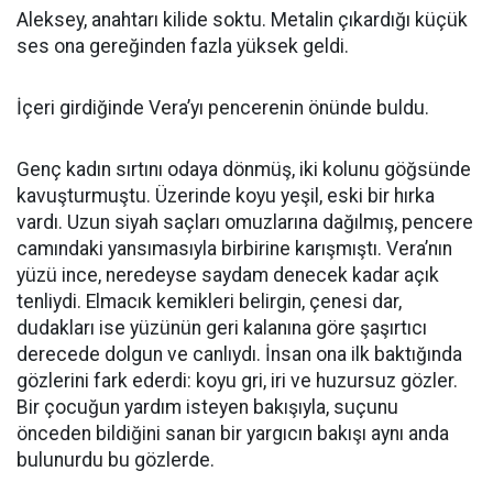
Aleksey, anahtarı kilide soktu. Metalin çıkardığı küçük
ses ona gereğinden fazla yüksek geldi.
İçeri girdiğinde Vera’yı pencerenin önünde buldu.
Genç kadın sırtını odaya dönmüş, iki kolunu göğsünde
kavuşturmuştu. Üzerinde koyu yeşil, eski bir hırka
vardı. Uzun siyah saçları omuzlarına dağılmış, pencere
camındaki yansımasıyla birbirine karışmıştı. Vera’nın
yüzü ince, neredeyse saydam denecek kadar açık
tenliydi. Elmacık kemikleri belirgin, çenesi dar,
dudakları ise yüzünün geri kalanına göre şaşırtıcı
derecede dolgun ve canlıydı. İnsan ona ilk baktığında
gözlerini fark ederdi: koyu gri, iri ve huzursuz gözler.
Bir çocuğun yardım isteyen bakışıyla, suçunu
önceden bildiğini sanan bir yargıcın bakışı aynı anda
bulunurdu bu gözlerde.