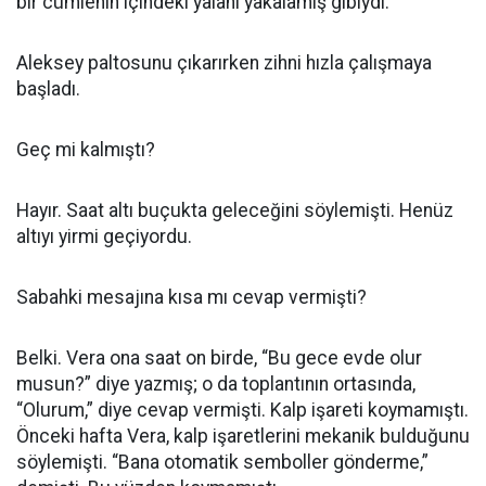
bir cümlenin içindeki yalanı yakalamış gibiydi.
Aleksey paltosunu çıkarırken zihni hızla çalışmaya
başladı.
Geç mi kalmıştı?
Hayır. Saat altı buçukta geleceğini söylemişti. Henüz
altıyı yirmi geçiyordu.
Sabahki mesajına kısa mı cevap vermişti?
Belki. Vera ona saat on birde, “Bu gece evde olur
musun?” diye yazmış; o da toplantının ortasında,
“Olurum,” diye cevap vermişti. Kalp işareti koymamıştı.
Önceki hafta Vera, kalp işaretlerini mekanik bulduğunu
söylemişti. “Bana otomatik semboller gönderme,”