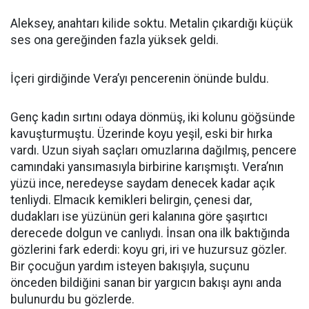
Aleksey, anahtarı kilide soktu. Metalin çıkardığı küçük
ses ona gereğinden fazla yüksek geldi.
İçeri girdiğinde Vera’yı pencerenin önünde buldu.
Genç kadın sırtını odaya dönmüş, iki kolunu göğsünde
kavuşturmuştu. Üzerinde koyu yeşil, eski bir hırka
vardı. Uzun siyah saçları omuzlarına dağılmış, pencere
camındaki yansımasıyla birbirine karışmıştı. Vera’nın
yüzü ince, neredeyse saydam denecek kadar açık
tenliydi. Elmacık kemikleri belirgin, çenesi dar,
dudakları ise yüzünün geri kalanına göre şaşırtıcı
derecede dolgun ve canlıydı. İnsan ona ilk baktığında
gözlerini fark ederdi: koyu gri, iri ve huzursuz gözler.
Bir çocuğun yardım isteyen bakışıyla, suçunu
önceden bildiğini sanan bir yargıcın bakışı aynı anda
bulunurdu bu gözlerde.