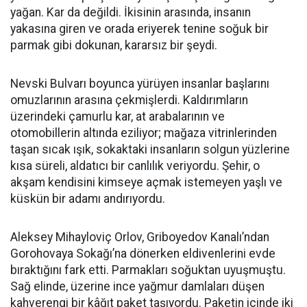
yağan. Kar da değildi. İkisinin arasında, insanın
yakasına giren ve orada eriyerek tenine soğuk bir
parmak gibi dokunan, kararsız bir şeydi.
Nevski Bulvarı boyunca yürüyen insanlar başlarını
omuzlarının arasına çekmişlerdi. Kaldırımların
üzerindeki çamurlu kar, at arabalarının ve
otomobillerin altında eziliyor; mağaza vitrinlerinden
taşan sıcak ışık, sokaktaki insanların solgun yüzlerine
kısa süreli, aldatıcı bir canlılık veriyordu. Şehir, o
akşam kendisini kimseye açmak istemeyen yaşlı ve
küskün bir adamı andırıyordu.
Aleksey Mihayloviç Orlov, Griboyedov Kanalı’ndan
Gorohovaya Sokağı’na dönerken eldivenlerini evde
bıraktığını fark etti. Parmakları soğuktan uyuşmuştu.
Sağ elinde, üzerine ince yağmur damlaları düşen
kahverengi bir kâğıt paket taşıyordu. Paketin içinde iki