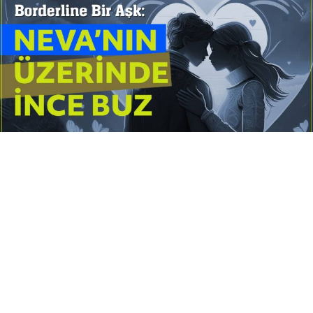
Yayınlanma:
14 Temmuz 2026 Salı 10:16
Borderline kişilik örüntüsünün gölgesinde yaşanan
yoğun bir aşkı anlatan bu terapötik öykü; terk
edilme korkusunu, duygusal gelgitleri, tükenmişliği
ve sınır koymanın iyileştirici gücünü Petersburg’un
karanlık atmosferinde işler.