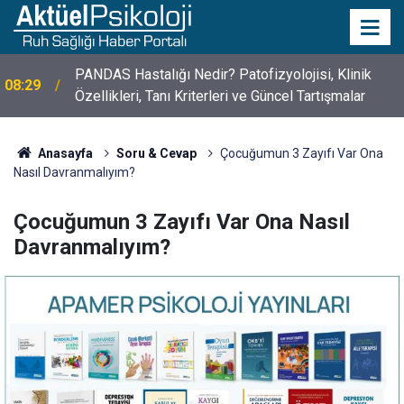
PANDAS Hastalığı Nedir? Patofizyolojisi, Klinik
08:29
Özellikleri, Tanı Kriterleri ve Güncel Tartışmalar
10 Mayıs Psikologlar Günü Nasıl Ortaya Çıktı? 10
10:30
Mayıs Tarihinin Hikayesi
Anasayfa
Soru & Cevap
Çocuğumun 3 Zayıfı Var Ona
Nasıl Davranmalıyım?
Çocuğumun 3 Zayıfı Var Ona Nasıl
Davranmalıyım?