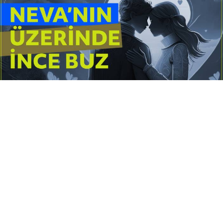
Yayınlanma:
14 Temmuz 2026 Salı 10:16
Borderline kişilik örüntüsünün gölgesinde yaşanan
yoğun bir aşkı anlatan bu terapötik öykü; terk
edilme korkusunu, duygusal gelgitleri, tükenmişliği
ve sınır koymanın iyileştirici gücünü Petersburg’un
karanlık atmosferinde işler.