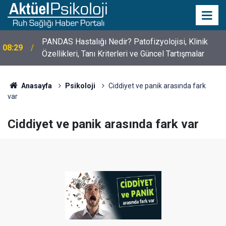
PANDAS Hastalığı Nedir? Patofizyolojisi, Klinik
08:29
10 Mayıs Psikologlar Günü Nasıl Ortaya Çıktı? 10
Özellikleri, Tanı Kriterleri ve Güncel Tartışmalar
10:30
Mayıs Tarihinin Hikayesi
Anasayfa
Psikoloji
Ciddiyet ve panik arasında fark
var
Ciddiyet ve panik arasında fark var