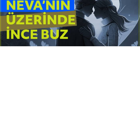
Yayınlanma:
14 Temmuz 2026 Salı 10:16
Borderline kişilik örüntüsünün gölgesinde yaşanan
yoğun bir aşkı anlatan bu terapötik öykü; terk
edilme korkusunu, duygusal gelgitleri, tükenmişliği
ve sınır koymanın iyileştirici gücünü Petersburg’un
karanlık atmosferinde işler.