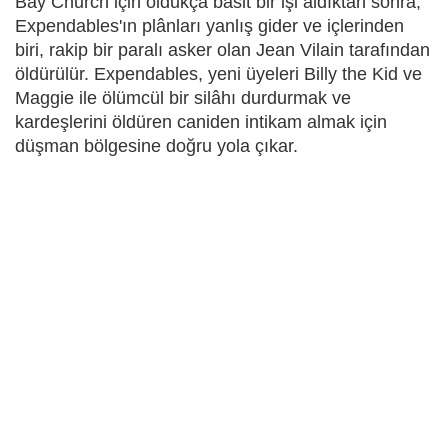
Bay Church için oldukça basit bir işi aldıktan sonra,
Expendables'ın plânları yanlış gider ve içlerinden
biri, rakip bir paralı asker olan Jean Vilain tarafından
öldürülür. Expendables, yeni üyeleri Billy the Kid ve
Maggie ile ölümcül bir silâhı durdurmak ve
kardeşlerini öldüren caniden intikam almak için
düşman bölgesine doğru yola çıkar.