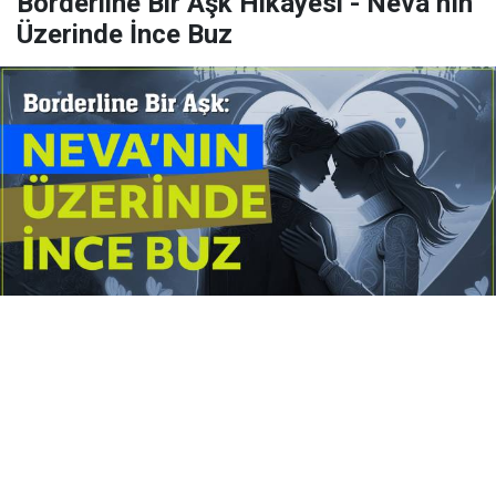
Borderline Bir Aşk Hikâyesi - Neva’nın
Üzerinde İnce Buz
Yayınlanma:
14 Temmuz 2026 Salı 10:16
Borderline kişilik örüntüsünün gölgesinde yaşanan
yoğun bir aşkı anlatan bu terapötik öykü; terk