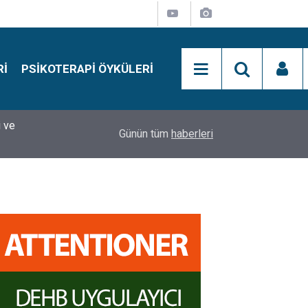
RI
PSIKOTERAPI ÖYKÜLERI
si
15:01
Simon Says Dikkat Programı Nedir?
Günün tüm
haberleri