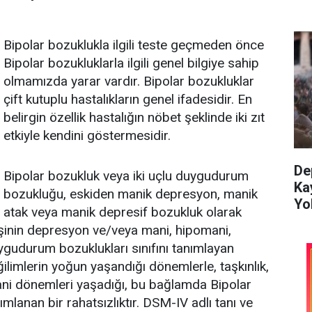
Bipolar bozuklukla ilgili teste geçmeden önce
Bipolar bozukluklarla ilgili genel bilgiye sahip
olmamızda yarar vardır. Bipolar bozukluklar
çift kutuplu hastalıkların genel ifadesidir. En
belirgin özellik hastalığın nöbet şeklinde iki zıt
etkiyle kendini göstermesidir.
De
Bipolar bozukluk veya iki uçlu duygudurum
Ka
bozukluğu, eskiden manik depresyon, manik
Yol
atak veya manik depresif bozukluk olarak
 kişinin depresyon ve/veya mani, hipomani,
ygudurum bozuklukları sınıfını tanımlayan
eğilimlerin yoğun yaşandığı dönemlerle, taşkınlık,
ni dönemleri yaşadığı, bu bağlamda Bipolar
lanan bir rahatsızlıktır. DSM-IV adlı tanı ve