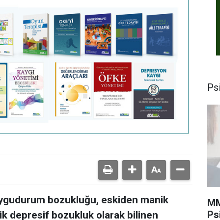
Psi
duygudurum bozukluğu, eskiden manik
MM
Ps
k depresif bozukluk olarak bilinen