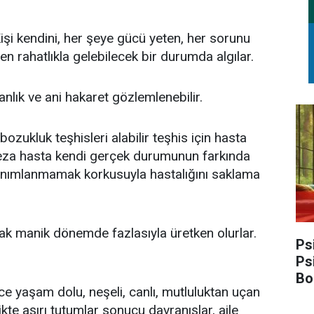
Kişi kendini, her şeye gücü yeten, her sorunu
den rahatlıkla gelebilecek bir durumda algılar.
anlık ve ani hakaret gözlemlenebilir.
ozukluk teşhisleri alabilir teşhis için hasta
keza hasta kendi gerçek durumunun farkında
 tanımlanmamak korkusuyla hastalığını saklama
arak manik dönemde fazlasıyla üretken olurlar.
Ps
Ps
Bo
ce yaşam dolu, neşeli, canlı, mutluluktan uçan
kte aşırı tutumlar sonucu davranışlar, aile