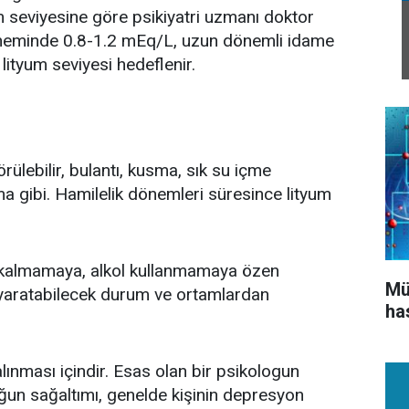
yum seviyesine göre psikiyatri uzmanı doktor
döneminde 0.8-1.2 mEq/L, uzun dönemli idame
ityum seviyesi hedeflenir.
örülebilir, bulantı, kusma, sık su içme
lma gibi. Hamilelik dönemleri süresince lityum
 kalmamaya, alkol kullanmamaya özen
Mü
 yaratabilecek durum ve ortamlardan
ha
 alınması içindir. Esas olan bir psikologun
uğun sağaltımı, genelde kişinin depresyon