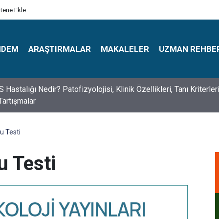
itene Ekle
NDEM
ARAŞTIRMALAR
MAKALELER
UZMAN REHBE
s Psikologlar Günü Nasıl Ortaya Çıktı? 10 Mayıs Tarihinin Hikaye
u Testi
u Testi