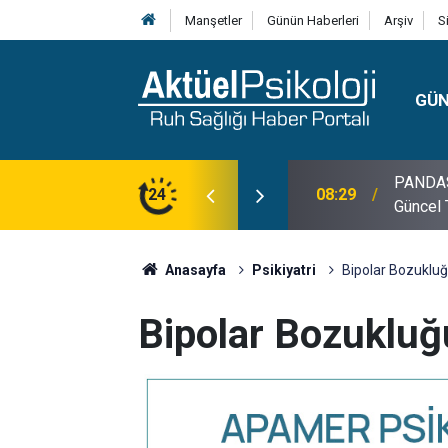
Manşetler
Günün Haberleri
Arşiv
S
GÜ
lojisi, Klinik Özellikleri, Tanı Kriterleri ve
24
10:30
10 Mayı
Anasayfa
Psikiyatri
Bipolar Bozukluğ
Bipolar Bozukluğ