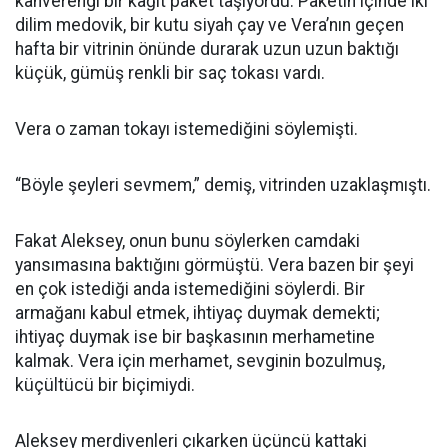
kahverengi bir kâğıt paket taşıyordu. Paketin içinde iki
dilim medovik, bir kutu siyah çay ve Vera’nın geçen
hafta bir vitrinin önünde durarak uzun uzun baktığı
küçük, gümüş renkli bir saç tokası vardı.
Vera o zaman tokayı istemediğini söylemişti.
“Böyle şeyleri sevmem,” demiş, vitrinden uzaklaşmıştı.
Fakat Aleksey, onun bunu söylerken camdaki
yansımasına baktığını görmüştü. Vera bazen bir şeyi
en çok istediği anda istemediğini söylerdi. Bir
armağanı kabul etmek, ihtiyaç duymak demekti;
ihtiyaç duymak ise bir başkasının merhametine
kalmak. Vera için merhamet, sevginin bozulmuş,
küçültücü bir biçimiydi.
Aleksey merdivenleri çıkarken üçüncü kattaki