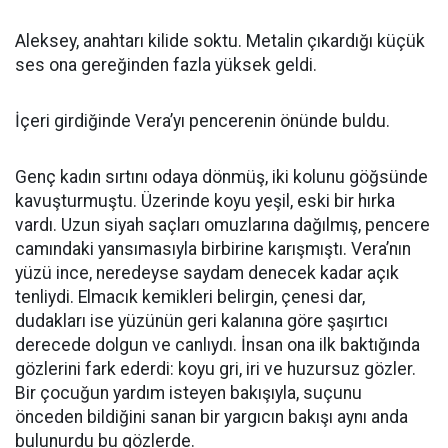
Aleksey, anahtarı kilide soktu. Metalin çıkardığı küçük
ses ona gereğinden fazla yüksek geldi.
İçeri girdiğinde Vera’yı pencerenin önünde buldu.
Genç kadın sırtını odaya dönmüş, iki kolunu göğsünde
kavuşturmuştu. Üzerinde koyu yeşil, eski bir hırka
vardı. Uzun siyah saçları omuzlarına dağılmış, pencere
camındaki yansımasıyla birbirine karışmıştı. Vera’nın
yüzü ince, neredeyse saydam denecek kadar açık
tenliydi. Elmacık kemikleri belirgin, çenesi dar,
dudakları ise yüzünün geri kalanına göre şaşırtıcı
derecede dolgun ve canlıydı. İnsan ona ilk baktığında
gözlerini fark ederdi: koyu gri, iri ve huzursuz gözler.
Bir çocuğun yardım isteyen bakışıyla, suçunu
önceden bildiğini sanan bir yargıcın bakışı aynı anda
bulunurdu bu gözlerde.