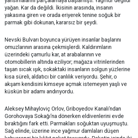
yansımalarını parçalamaya başlamıştı. Yağmur değildi
yağan. Kar da değildi. İkisinin arasında, insanın
yakasına giren ve orada eriyerek tenine soğuk bir
parmak gibi dokunan, kararsız bir şeydi.
Nevski Bulvarı boyunca yürüyen insanlar başlarını
omuzlarının arasına çekmişlerdi. Kaldırımların
üzerindeki çamurlu kar, at arabalarının ve
otomobillerin altında eziliyor; mağaza vitrinlerinden
taşan sıcak ışık, sokaktaki insanların solgun yüzlerine
kısa süreli, aldatıcı bir canlılık veriyordu. Şehir, o
akşam kendisini kimseye açmak istemeyen yaşlı ve
küskün bir adamı andırıyordu.
Aleksey Mihayloviç Orlov, Griboyedov Kanalı’ndan
Gorohovaya Sokağı’na dönerken eldivenlerini evde
bıraktığını fark etti. Parmakları soğuktan uyuşmuştu.
Sağ elinde, üzerine ince yağmur damlaları düşen