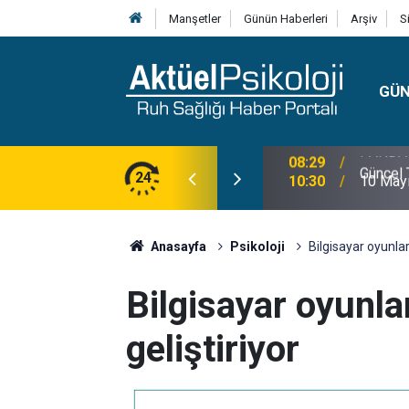
Manşetler
Günün Haberleri
Arşiv
S
GÜ
lojisi, Klinik Özellikleri, Tanı Kriterleri ve
24
10:30
10 Mayı
Anasayfa
Psikoloji
Bilgisayar oyunları
Bilgisayar oyunlar
geliştiriyor