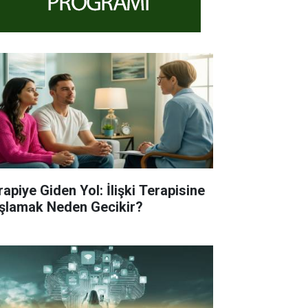
rapiye Giden Yol: İlişki Terapisine
şlamak Neden Gecikir?