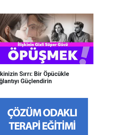
şkinizin Sırrı: Bir Öpücükle
ğlantıyı Güçlendirin