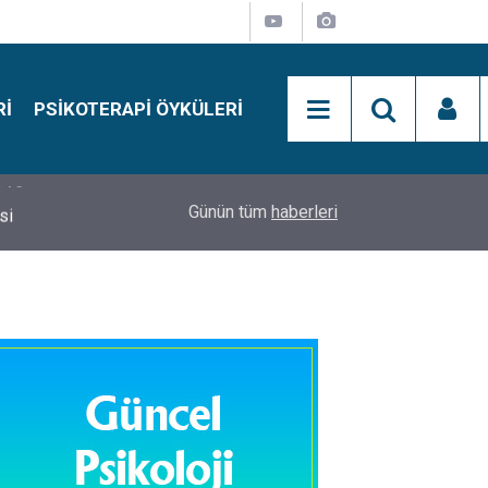
RI
PSIKOTERAPI ÖYKÜLERI
si
15:01
Simon Says Dikkat Programı Nedir?
Günün tüm
haberleri