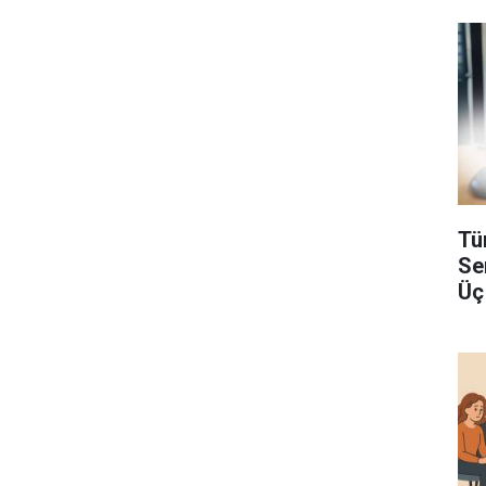
Tü
Se
Üç