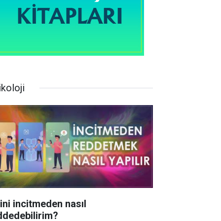
koloji
rini incitmeden nasıl
ddedebilirim?