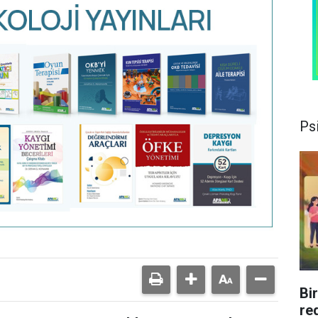
Psi
Bi
re