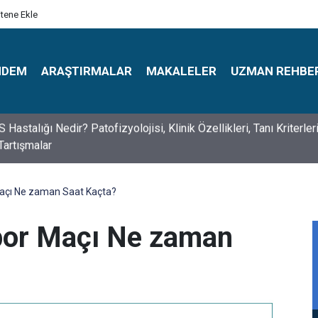
itene Ekle
NDEM
ARAŞTIRMALAR
MAKALELER
UZMAN REHBE
s Psikologlar Günü Nasıl Ortaya Çıktı? 10 Mayıs Tarihinin Hikaye
açı Ne zaman Saat Kaçta?
por Maçı Ne zaman