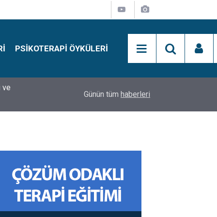
RI
PSIKOTERAPI ÖYKÜLERI
si
15:01
Simon Says Dikkat Programı Nedir?
Günün tüm
haberleri