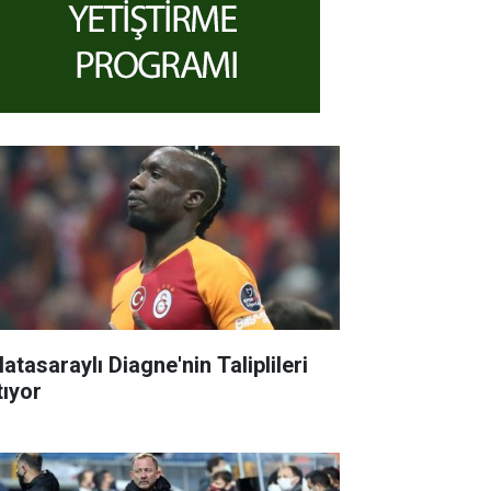
atasaraylı Diagne'nin Taliplileri
tıyor