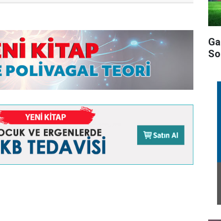
Ga
So