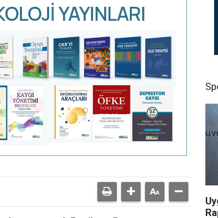
Sp
Uy
Ra