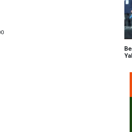
00
Be
Ya