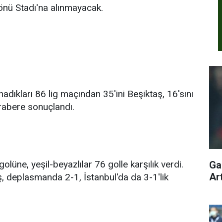
önü Stadı'na alınmayacak.
dıkları 86 lig maçından 35′ini Beşiktaş, 16′sını
abere sonuçlandı.
olüne, yeşil-beyazlılar 76 golle karşılık verdi.
Gal
Ar
, deplasmanda 2-1, İstanbul'da da 3-1′lik