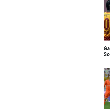
Ga
So