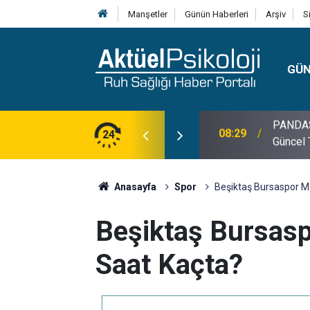
Manşetler
Günün Haberleri
Arşiv
S
GÜ
lojisi, Klinik Özellikleri, Tanı Kriterleri ve
24
10:30
10 Mayı
Anasayfa
Spor
Beşiktaş Bursaspor M
Beşiktaş Bursas
Saat Kaçta?