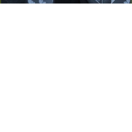
Yayınlanma:
14 Temmuz 2026 Salı 10:16
Borderline kişilik örüntüsünün gölgesinde yaşanan
yoğun bir aşkı anlatan bu terapötik öykü; terk
edilme korkusunu, duygusal gelgitleri, tükenmişliği
ve sınır koymanın iyileştirici gücünü Petersburg’un
karanlık atmosferinde işler.