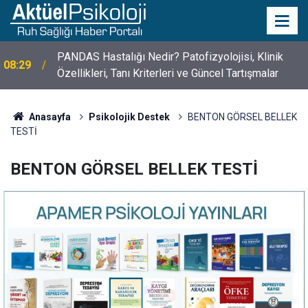
PANDAS Hastalığı Nedir? Patofizyolojisi, Klinik
08:29
Özellikleri, Tanı Kriterleri ve Güncel Tartışmalar
10 Mayıs Psikologlar Günü Nasıl Ortaya Çıktı? 10
10:30
Mayıs Tarihinin Hikayesi
Anasayfa
Psikolojik Destek
BENTON GÖRSEL BELLEK
TESTİ
BENTON GÖRSEL BELLEK TESTİ