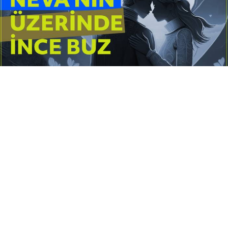
Yayınlanma:
14 Temmuz 2026 Salı 10:16
Borderline kişilik örüntüsünün gölgesinde yaşanan
yoğun bir aşkı anlatan bu terapötik öykü; terk
edilme korkusunu, duygusal gelgitleri, tükenmişliği
ve sınır koymanın iyileştirici gücünü Petersburg’un
karanlık atmosferinde işler.