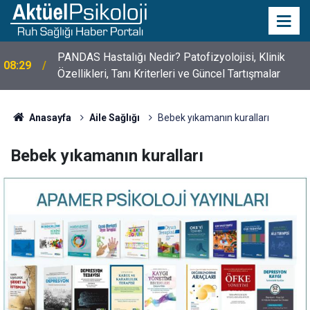
PANDAS Hastalığı Nedir? Patofizyolojisi, Klinik
08:29
10 Mayıs Psikologlar Günü Nasıl Ortaya Çıktı? 10
Özellikleri, Tanı Kriterleri ve Güncel Tartışmalar
10:30
Mayıs Tarihinin Hikayesi
Anasayfa
Aile Sağlığı
Bebek yıkamanın kuralları
Bebek yıkamanın kuralları