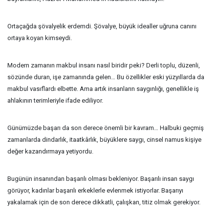
Ortaçağda şövalyelik erdemdi. Şövalye, büyük idealler uğruna canını
ortaya koyan kimseydi.
Modern zamanın makbul insanı nasıl biridir peki? Derli toplu, düzenli,
sözünde duran, işe zamanında gelen… Bu özellikler eski yüzyıllarda da
makbul vasıflardı elbette. Ama artık insanların saygınlığı, genellikle iş
ahlakının terimleriyle ifade ediliyor.
Günümüzde başarı da son derece önemli bir kavram… Halbuki geçmiş
zamanlarda dindarlık, itaatkârlık, büyüklere saygı, cinsel namus kişiye
değer kazandırmaya yetiyordu.
Bugünün insanından başarılı olması bekleniyor. Başarılı insan saygı
görüyor, kadınlar başarılı erkeklerle evlenmek istiyorlar. Başarıyı
yakalamak için de son derece dikkatli, çalışkan, titiz olmak gerekiyor.