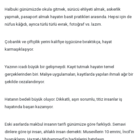
Halbuki günümüzde okula gitmek, sürücü ehliyeti almak, askerlik
yapmak, pasaport almak hayatın basit pratikleri arasında. Hepsi için de
nüfus kâğıdı, ayrıca türlü türlü evrak, fotoğraf vs. lazım.
Çobanlık ve çiftçilik yerini kalifiye işgücüne bıraktıkça, hayat
karmaşıklaşıyor.
Yazının icadı büyük bir gelişmeydi. Kayıt tutmak hayatın temel
gerçeklerinden biri. Maliye uygulamaları, kayıtlarda yapılan ihmali ağır bir
şekilde cezalandırıyor.
Hatanın bedeli büyük oluyor. Dikkatli, aşırı sorumlu, titiz insanlar iş
hayatında başarı kazanıyor.
Eski asırlarda makbul insanın tarifi günümüze göre farklıydı. Semavi
dinlere göre iyi insan, ahlaklı insan demekti. Musevîlerin 10 emrini, İncil’in
buyruklarını, Hazret-i Muhammed’in hadislerini hatırlayın.