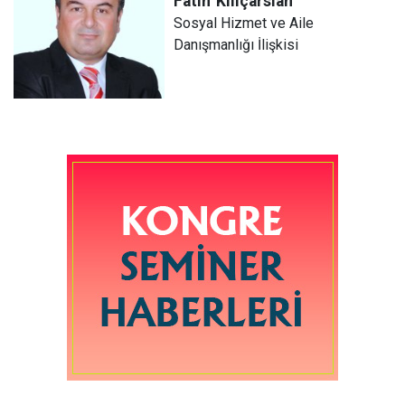
Fatih
Kılıçarslan
Sosyal Hizmet ve Aile
Danışmanlığı İlişkisi