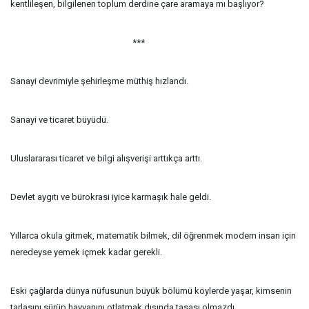
kentlileşen, bilgilenen toplum derdine çare aramaya mı başlıyor?
***
Sanayi devrimiyle şehirleşme müthiş hızlandı.
Sanayi ve ticaret büyüdü.
Uluslararası ticaret ve bilgi alışverişi arttıkça arttı.
Devlet aygıtı ve bürokrasi iyice karmaşık hale geldi.
Yıllarca okula gitmek, matematik bilmek, dil öğrenmek modern insan için
neredeyse yemek içmek kadar gerekli.
Eski çağlarda dünya nüfusunun büyük bölümü köylerde yaşar, kimsenin
tarlasını sürüp hayvanını otlatmak dışında tasası olmazdı.