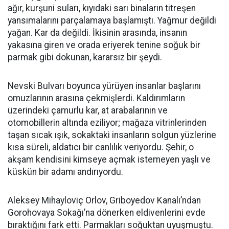
ağır, kurşuni suları, kıyıdaki sarı binaların titreşen
yansımalarını parçalamaya başlamıştı. Yağmur değildi
yağan. Kar da değildi. İkisinin arasında, insanın
yakasına giren ve orada eriyerek tenine soğuk bir
parmak gibi dokunan, kararsız bir şeydi.
Nevski Bulvarı boyunca yürüyen insanlar başlarını
omuzlarının arasına çekmişlerdi. Kaldırımların
üzerindeki çamurlu kar, at arabalarının ve
otomobillerin altında eziliyor; mağaza vitrinlerinden
taşan sıcak ışık, sokaktaki insanların solgun yüzlerine
kısa süreli, aldatıcı bir canlılık veriyordu. Şehir, o
akşam kendisini kimseye açmak istemeyen yaşlı ve
küskün bir adamı andırıyordu.
Aleksey Mihayloviç Orlov, Griboyedov Kanalı’ndan
Gorohovaya Sokağı’na dönerken eldivenlerini evde
bıraktığını fark etti. Parmakları soğuktan uyuşmuştu.