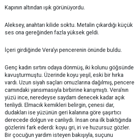
Kapının altından ışık görünüyordu.
Aleksey, anahtarı kilide soktu. Metalin çıkardığı küçük
ses ona gereğinden fazla yüksek geldi.
İçeri girdiğinde Vera’yı pencerenin önünde buldu.
Genç kadın sırtını odaya dönmüş, iki kolunu göğsünde
kavuşturmuştu. Üzerinde koyu yeşil, eski bir hırka
vardı. Uzun siyah saçları omuzlarına dağılmış, pencere
camındaki yansımasıyla birbirine karışmıştı. Vera’nın
yüzü ince, neredeyse saydam denecek kadar açık
tenliydi. Elmacık kemikleri belirgin, çenesi dar,
dudakları ise yüzünün geri kalanına göre şaşırtıcı
derecede dolgun ve canlıydı. İnsan ona ilk baktığında
gözlerini fark ederdi: koyu gri, iri ve huzursuz gözler.
Bir çocuğun yardım isteyen bakışıyla, suçunu