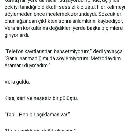
kumaştan yere damlalar düşüyordu. İçinde, üç yıldır
çok iyi tanıdığı o dikkatli sessizlik oluştu. Her kelimeyi
söylemeden önce incelemek zorundaydı. Sözcükler
onun ağzından çıktıktan sonra anlamlarını kaybediyor,
Vera’nın korkularına değdikleri yerde başka biçimlere
giriyorlardı.
“Telefon kayıtlarından bahsetmiyorum,” dedi yavaşça.
“Sana inanmadığımı da söylemiyorum. Metrodaydım.
Aramanı duymadım.”
Vera güldü.
Kısa, sert ve neşesiz bir gülüştü.
“Tabii. Hep bir açıklaman var.”