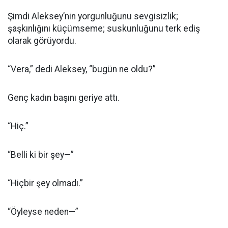
Şimdi Aleksey’nin yorgunluğunu sevgisizlik;
şaşkınlığını küçümseme; suskunluğunu terk ediş
olarak görüyordu.
“Vera,” dedi Aleksey, “bugün ne oldu?”
Genç kadın başını geriye attı.
“Hiç.”
“Belli ki bir şey—”
“Hiçbir şey olmadı.”
“Öyleyse neden—”