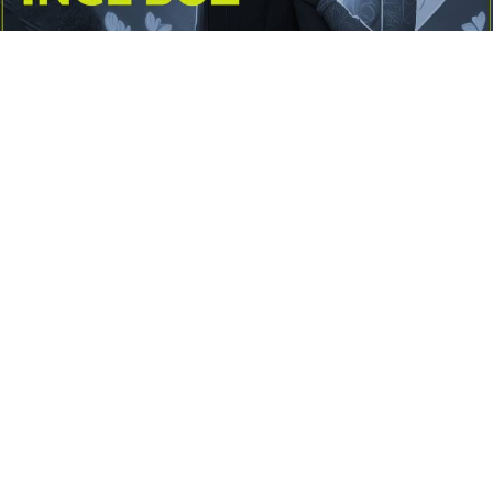
Yayınlanma:
14 Temmuz 2026 Salı 10:16
Borderline kişilik örüntüsünün gölgesinde yaşanan
yoğun bir aşkı anlatan bu terapötik öykü; terk
edilme korkusunu, duygusal gelgitleri, tükenmişliği
ve sınır koymanın iyileştirici gücünü Petersburg’un
karanlık atmosferinde işler.