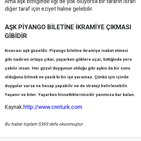
Ama aşk bittiğinde ilgi de yok oluyorsa bir tarafın ısrarı
diğer taraf için eziyet haline gelebilir.
AŞK PİYANGO BİLETİNE İKRAMİYE ÇIKMASI
GİBİDİR
Kısacası aşk güzeldir. Piyango biletine ikramiye isabet etmesi
gibi nadiren ortaya çıkar, yaşarken göklere uçar, bittiğinde yere
çakılır insan. Her güzel duygunun olduğu gibi aşkın da bir sonu
olduğunu bilmek ne yazık ki bir işe yaramaz. Çünkü işin içinde
duygular varsa ne hesap yapabilir ne de strateji belirlenebilir.
Yaşanır ve biter. Yaşarken hissettiklerimizdir yanımıza kar kalan.
Kaynak:
http://www.cnnturk.com
Bu haber toplam 5369 defa okunmuştur