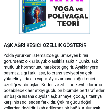
AŞK AĞRI KESİCİ ÖZELLİK GÖSTERİR
Yolda yürürken istemsizce gülümseyen birini
görürseniz o kişi büyük olasılıkla aşıktır. Çünkü aşk
mutluluk hormonunu harekete geçirir. Ayaklar yere
basmaz, algı farklılaşır, tolerans seviyesi ya çok
yükselir ya da dip yapar. Aynı zamanda ağrı kesici
özelliği vardır aşkın. Beden ve zihin bu keyifli durumu
bozabilecek her etkiyi güçlü bir biçimde bertaraf eder.
Bir başka insana duyulan aşk anneye, çocuğa, tanrıya
karşı hissedilenden farklıdır. Çekim gücü doğal
yollardan değildir. İzah edilemez bir bağ kurulur aşık