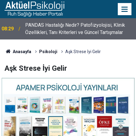
10 Mayıs Psikologlar Günü Nasıl Ortaya Çıktı? 10
10:30
Mayıs Tarihinin Hikayesi
Anasayfa
Psikoloji
Aşk Strese İyi Gelir
Aşk Strese İyi Gelir