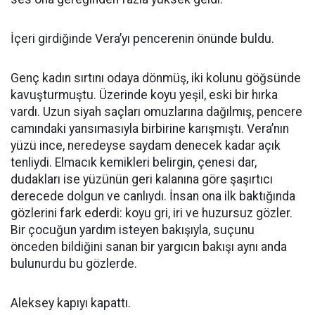
İçeri girdiğinde Vera’yı pencerenin önünde buldu.
Genç kadın sırtını odaya dönmüş, iki kolunu göğsünde
kavuşturmuştu. Üzerinde koyu yeşil, eski bir hırka
vardı. Uzun siyah saçları omuzlarına dağılmış, pencere
camındaki yansımasıyla birbirine karışmıştı. Vera’nın
yüzü ince, neredeyse saydam denecek kadar açık
tenliydi. Elmacık kemikleri belirgin, çenesi dar,
dudakları ise yüzünün geri kalanına göre şaşırtıcı
derecede dolgun ve canlıydı. İnsan ona ilk baktığında
gözlerini fark ederdi: koyu gri, iri ve huzursuz gözler.
Bir çocuğun yardım isteyen bakışıyla, suçunu
önceden bildiğini sanan bir yargıcın bakışı aynı anda
bulunurdu bu gözlerde.
Aleksey kapıyı kapattı.