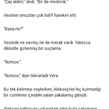
“Çay aldım,” dedi. “Bir de medovik.”
Vera’nın omuzları çok hafif hareket etti.
“Bana mı?”
Sesinde ne sevinç ne de merak vardı. Yalnızca
dikkatle gizlenmiş bir suçlama.
“İkimize.”
“İkimize,” diye tekrarladı Vera.
Bu tek kelimeyi söylerken, Aleksey’nin hiç kurmadığı
bir cümlenin içindeki yalanı yakalamış gibiydi.
Aleksey paltosunu çıkarırken zihni hızla çalışmaya