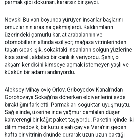
parmak gibi dokunan, kararsız bir şeydi.
Nevski Bulvarı boyunca yürüyen insanlar başlarını
omuzlarının arasına çekmişlerdi. Kaldırımların
üzerindeki çamurlu kar, at arabalarının ve
otomobillerin altında eziliyor; mağaza vitrinlerinden
taşan sıcak ışık, sokaktaki insanların solgun yüzlerine
kısa süreli, aldatıcı bir canlılık veriyordu. Şehir, o
akşam kendisini kimseye açmak istemeyen yaşlı ve
küskün bir adamı andırıyordu.
Aleksey Mihayloviç Orlov, Griboyedov Kanalı’ndan
Gorohovaya Sokağı’na dönerken eldivenlerini evde
bıraktığını fark etti. Parmakları soğuktan uyuşmuştu.
Sağ elinde, üzerine ince yağmur damlaları düşen
kahverengi bir kâğıt paket taşıyordu. Paketin içinde iki
dilim medovik, bir kutu siyah çay ve Vera’nın geçen
hafta bir vitrinin önünde durarak uzun uzun baktığı