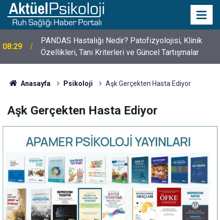
PANDAS Hastalığı Nedir? Patofizyolojisi, Klinik
08:29
10 Mayıs Psikologlar Günü Nasıl Ortaya Çıktı? 10
Özellikleri, Tanı Kriterleri ve Güncel Tartışmalar
10:30
Mayıs Tarihinin Hikayesi
Anasayfa
Psikoloji
Aşk Gerçekten Hasta Ediyor
Aşk Gerçekten Hasta Ediyor