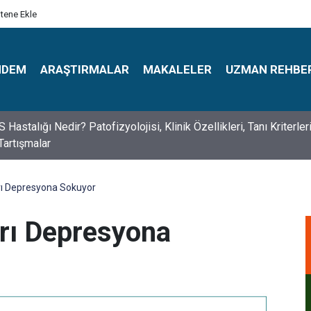
itene Ekle
NDEM
ARAŞTIRMALAR
MAKALELER
UZMAN REHBE
s Psikologlar Günü Nasıl Ortaya Çıktı? 10 Mayıs Tarihinin Hikaye
arı Depresyona Sokuyor
arı Depresyona