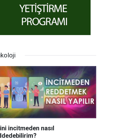
koloji
rini incitmeden nasıl
ddedebilirim?