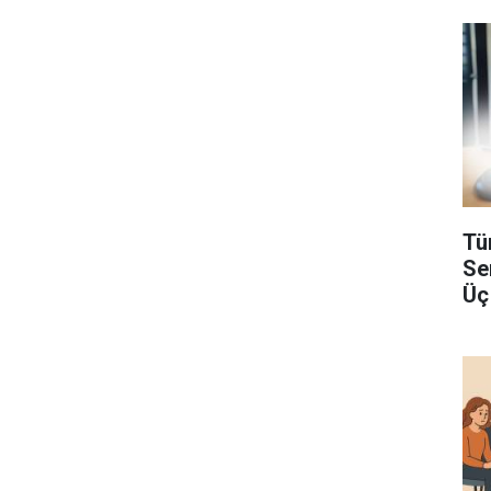
Tü
Se
Üç