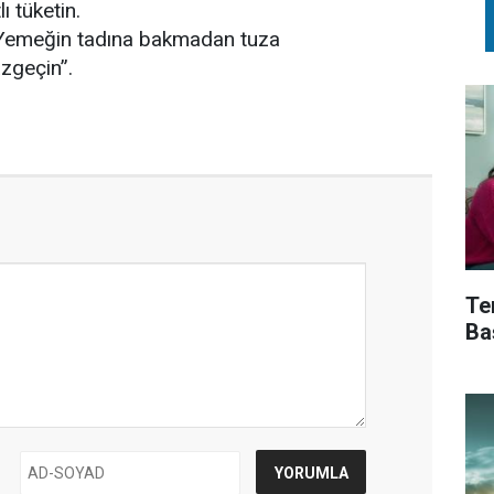
ı tüketin.
n. Yemeğin tadına bakmadan tuza
zgeçin”.
Te
Ba