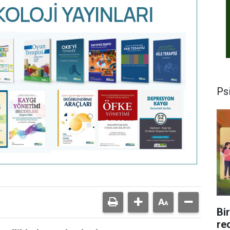
Psi
Bi
re