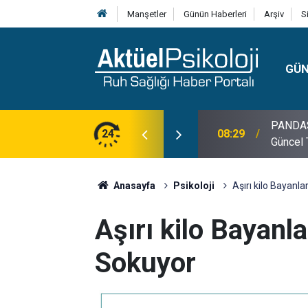
Manşetler
Günün Haberleri
Arşiv
S
GÜ
lojisi, Klinik Özellikleri, Tanı Kriterleri ve
24
10:30
10 Mayı
Anasayfa
Psikoloji
Aşırı kilo Bayanl
Aşırı kilo Bayanl
Sokuyor