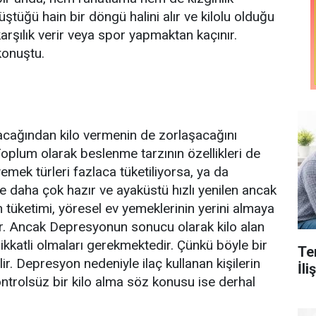
ştüğü hain bir döngü halini alır ve kilolu olduğu
rşılık verir veya spor yapmaktan kaçınır.
 konuştu.
lacağından kilo vermenin de zorlaşacağını
Toplum olarak beslenme tarzının özellikleri de
 yemek türleri fazlaca tüketiliyorsa, ya da
de daha çok hazır ve ayaküstü hızlı yenilen ancak
tüketimi, yöresel ev yemeklerinin yerini almaya
r. Ancak Depresyonun sonucu olarak kilo alan
kkatli olmaları gerekmektedir. Çünkü böyle bir
Te
ir. Depresyon nedeniyle ilaç kullanan kişilerin
İl
 kontrolsüz bir kilo alma söz konusu ise derhal