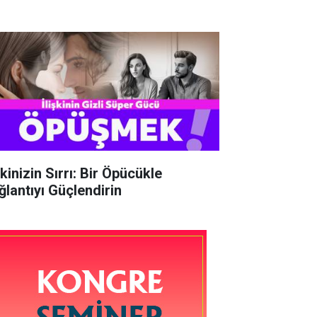
şkinizin Sırrı: Bir Öpücükle
ğlantıyı Güçlendirin