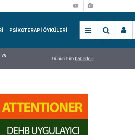
RI
PSIKOTERAPI ÖYKÜLERI
si
15:01
Simon Says Dikkat Programı Nedir?
Günün tüm
haberleri