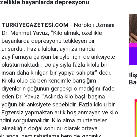
özellikle bayanlarda depresyonu
TURKİYEGAZETESİ.COM -
Nöroloji Uzmanı
Dr. Mehmet Yavuz, “Kilo almak, özellikle
bayanlarda depresyonu tetikleyen bir
unsurdur. Fazla kilolar, aynı zamanda
zayıflamaya çalışan bireyler için de anksiyete
oluşturmaktadır. Dolayısıyla fazla kilolu bir
insan daha kırılgan bir yapıya sahiptir” dedi.
İli
Kilolu olup da ben kendimle barışığım
Ba
diyenlerin çoğunun gerçekçi olmadığını ifade
eden Dr. Yavuz, “Aslında kilo başlı başına
yoğun bir anksiyete sebebidir. Fazla kilolu bir
ir. Egzersiz yapmaktan artık hoşlanmayan ve kilo
ndini sorgulamalıdır. Kilo alma muhtemelen
r aksaklığın doğal sonucu olarak ortaya
 bir anda, hem rahatlama hem de kızgınlık