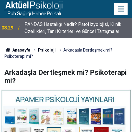
10 Mayıs Psikologlar Günü Nasıl Ortaya Çıktı? 10
10:30
Mayıs Tarihinin Hikayesi
Anasayfa
Psikoloji
Arkadaşla Dertleşmek mi?
Psikoterapi mi?
Arkadaşla Dertleşmek mi? Psikoterapi
mi?