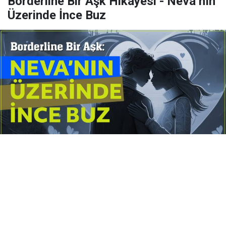
Borderline Bir Aşk Hikâyesi - Neva’nın
Üzerinde İnce Buz
Yayınlanma:
14 Temmuz 2026 Salı 10:16
Borderline kişilik örüntüsünün gölgesinde yaşanan
yoğun bir aşkı anlatan bu terapötik öykü; terk