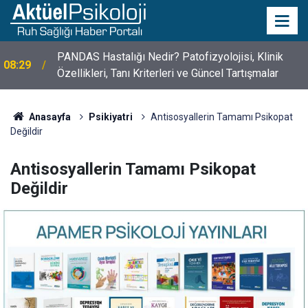
PANDAS Hastalığı Nedir? Patofizyolojisi, Klinik
08:29
Özellikleri, Tanı Kriterleri ve Güncel Tartışmalar
10 Mayıs Psikologlar Günü Nasıl Ortaya Çıktı? 10
10:30
Mayıs Tarihinin Hikayesi
Anasayfa
Psikiyatri
Antisosyallerin Tamamı Psikopat
Değildir
Antisosyallerin Tamamı Psikopat
Değildir