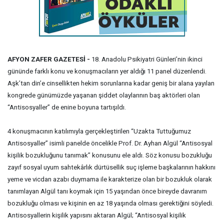
AFYON ZAFER GAZETESİ -
18. Anadolu Psikiyatri Günleri’nin ikinci
gününde farklı konu ve konuşmacıların yer aldığı 11 panel düzenlendi.
Aşk’tan din’e cinsellikten hekim sorunlarına kadar geniş bir alana yayılan
kongrede günümüzde yaşanan şiddet olaylarının baş aktörleri olan
“Antisosyaller” de enine boyuna tartışıldı.
4 konuşmacının katılımıyla gerçekleştirilen “Uzakta Tuttuğumuz
Antisosyaller” isimli panelde öncelikle Prof. Dr. Ayhan Algül “Antisosyal
kişilik bozukluğunu tanımak” konusunu ele aldı. Söz konusu bozukluğu
zayıf sosyal uyum sahtekârlık dürtüsellik suç işleme başkalarının hakkını
yeme ve vicdan azabı duymama ile karakterize olan bir bozukluk olarak
tanımlayan Algül tanı koymak için 15 yaşından önce bireyde davranım
bozukluğu olması ve kişinin en az 18 yaşında olması gerektiğini söyledi.
Antisosyallerin kişilik yapısını aktaran Algül; “Antisosyal kişilik