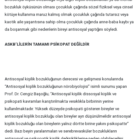
bozukluk öyküsünün olması çocukluk çağında sözel fiziksel veya cinsel
kötüye kullanıma maruz kalmış olmak çocukluk çağında tutarsız veya
kaotik aile yaşantısına sahip olma çocukluk çağında anne-baba kaybı ya
da boşanmak gibi nedenlerin bireyi antisosyal yaptığını söyledi.
ASKB’LİLERİN TAMAMI PSİKOPAT DEĞİLDİR
Antisosyal kişilik bozukluğunun derecesi ve gelişmesi konularında
“Antisosyal kişilik bozukluğunun nörobiyolojisi” isimli sunumu yapan
Prof. Dr. Cengiz Başoğlu; “Antisosyal kişilik dissosyal kişilik ve
psikopati kavramları karıştırılmakta vesıklıkla birbirinin yerine
kullanılmaktadır. Yüksek düzeyde psikopati gösteren bireyler ve
antisosyal kişilik bozukluğu olan bireyler ayrı düşünülmelidir antisosyal
kişilik bozukluğu olan bireylerin yalnız dörtte birine yakını psikopattır”
dedi. Bazı beyin yaralanmaları ve serebrevasküler bozuklukların
antisosyal ve psikopatik kişilik değişikliklerine neden olabileceğini