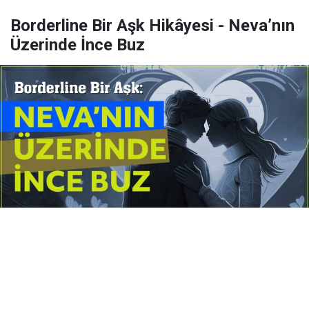
Borderline Bir Aşk Hikâyesi - Neva’nın
Üzerinde İnce Buz
Yayınlanma:
14 Temmuz 2026 Salı 10:16
Borderline kişilik örüntüsünün gölgesinde yaşanan