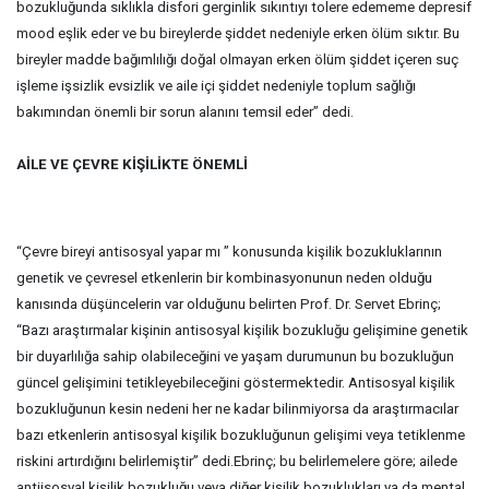
bozukluğunda sıklıkla disfori gerginlik sıkıntıyı tolere edememe depresif
mood eşlik eder ve bu bireylerde şiddet nedeniyle erken ölüm sıktır. Bu
bireyler madde bağımlılığı doğal olmayan erken ölüm şiddet içeren suç
işleme işsizlik evsizlik ve aile içi şiddet nedeniyle toplum sağlığı
bakımından önemli bir sorun alanını temsil eder” dedi.
AİLE VE ÇEVRE KİŞİLİKTE ÖNEMLİ
“Çevre bireyi antisosyal yapar mı ” konusunda kişilik bozukluklarının
genetik ve çevresel etkenlerin bir kombinasyonunun neden olduğu
kanısında düşüncelerin var olduğunu belirten Prof. Dr. Servet Ebrinç;
“Bazı araştırmalar kişinin antisosyal kişilik bozukluğu gelişimine genetik
bir duyarlılığa sahip olabileceğini ve yaşam durumunun bu bozukluğun
güncel gelişimini tetikleyebileceğini göstermektedir. Antisosyal kişilik
bozukluğunun kesin nedeni her ne kadar bilinmiyorsa da araştırmacılar
bazı etkenlerin antisosyal kişilik bozukluğunun gelişimi veya tetiklenme
riskini artırdığını belirlemiştir” dedi.Ebrinç; bu belirlemelere göre; ailede
antiisosyal kişilik bozukluğu veya diğer kişilik bozuklukları ya da mental