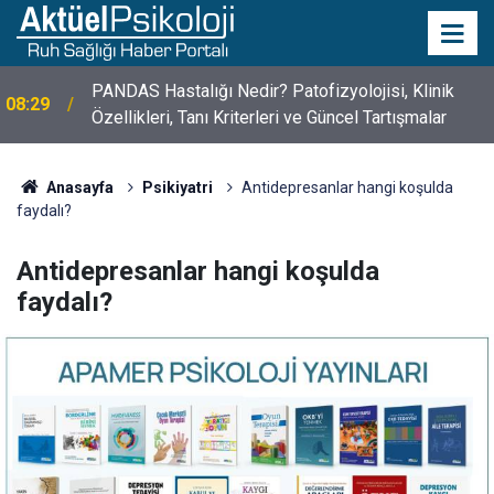
PANDAS Hastalığı Nedir? Patofizyolojisi, Klinik
08:29
Özellikleri, Tanı Kriterleri ve Güncel Tartışmalar
10 Mayıs Psikologlar Günü Nasıl Ortaya Çıktı? 10
10:30
Mayıs Tarihinin Hikayesi
Anasayfa
Psikiyatri
Antidepresanlar hangi koşulda
faydalı?
Antidepresanlar hangi koşulda
faydalı?