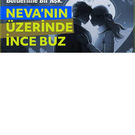
Yayınlanma:
14 Temmuz 2026 Salı 10:16
Borderline kişilik örüntüsünün gölgesinde yaşanan
yoğun bir aşkı anlatan bu terapötik öykü; terk
edilme korkusunu, duygusal gelgitleri, tükenmişliği
ve sınır koymanın iyileştirici gücünü Petersburg’un
karanlık atmosferinde işler.