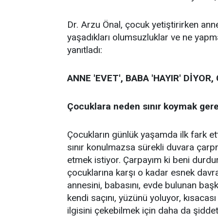
Dr. Arzu Önal, çocuk yetiştirirken a
yaşadıkları olumsuzluklar ve ne yapma
yanıtladı:
ANNE 'EVET', BABA 'HAYIR' DİYOR
Çocuklara neden sınır koymak gere
Çocukların günlük yaşamda ilk fark etti
sınır konulmazsa sürekli duvara çarpm
etmek istiyor. Çarpayım ki beni durdu
çocuklarına karşı o kadar esnek davra
annesini, babasını, evde bulunan başka 
kendi saçını, yüzünü yoluyor, kısacası
ilgisini çekebilmek için daha da şid