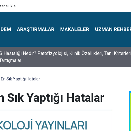
itene Ekle
NDEM
ARAŞTIRMALAR
MAKALELER
UZMAN REHBE
s Psikologlar Günü Nasıl Ortaya Çıktı? 10 Mayıs Tarihinin Hikaye
En Sık Yaptığı Hatalar
 Sık Yaptığı Hatalar