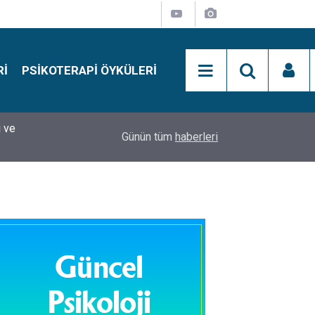
RI
PSIKOTERAPI ÖYKÜLERI
si
15:01
Simon Says Dikkat Programı Nedir?
Günün tüm
haberleri