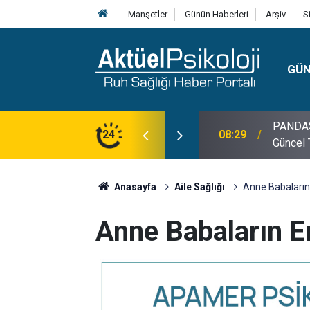
Manşetler
Günün Haberleri
Arşiv
S
GÜ
lojisi, Klinik Özellikleri, Tanı Kriterleri ve
24
10:30
10 Mayı
Anasayfa
Aile Sağlığı
Anne Babaların 
Anne Babaların En