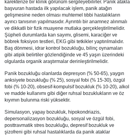
karekterize bir klinik görünüm sergileyebilirler. Panik atakla
başvuran hastada ilk yapılacak işlem, panik atağın
gelişmesine neden olması muhtemel tıbbi hastalıkların
ayırıcı tanısının yapılmasıdır. Ayrıntılı bir anamnez alınmalı
ve dikkatli bir fizik muayene mutlaka gerçekleştirilmelidir.
Şüpheli durumlarda kan sayımı, glisemi, karaciğer ve
böbrek foksiyon testleri, EKG gibi tetkikler yaptırılmalıdır.
Baş dönmesi, idrar kontrol bozukluğu, bilinç oynamaları
gibi atipik belirtiler gözlendiğinde ve 45 yaşın üzerindeki
olgularda organik araştırmalar derinleştirilmelidir.
Panik bozukluğu olanlarda depresyon (% 50-65), yaygın
anksiyete bozukluğu (% 25), sosyal fobi (% 15-30), özgül
fobi (% 10-20), obsesif-kompulsif bozukluk (% 10-20), alkol
ve madde kullanımı gibi diğer ruhsal bozuklukların ve öz
kıyımın bulunma riski yüksektir.
Simulasyon, yapay bozukluk, hipokondriazis,
depersonalizasyon bozukluğu, sosyal ve özgül fobi,
posttravmatik stres bozukluğu, depresif bozukluk ve
şizofreni gibi ruhsal hastalıklarda da panik ataklar