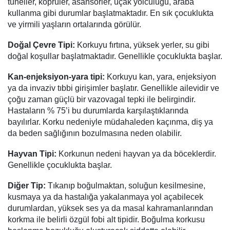
tüneller, köprüler, asansörler, uçak yolculuğu, araba
kullanma gibi durumlar başlatmaktadır. En sık çocuklukta
ve yirmili yaşların ortalarında görülür.
Doğal Çevre Tipi:
Korkuyu fırtına, yüksek yerler, su gibi
doğal koşullar başlatmaktadır. Genellikle çocuklukta başlar.
Kan-enjeksiyon-yara tipi:
Korkuyu kan, yara, enjeksiyon
ya da invaziv tıbbi girişimler başlatır. Genellikle ailevidir ve
çoğu zaman güçlü bir vazovagal tepki ile belirgindir.
Hastaların % 75’i bu durumlarda karşılaştıklarında
bayılırlar. Korku nedeniyle müdahaleden kaçınma, diş ya
da beden sağlığının bozulmasına neden olabilir.
Hayvan Tipi:
Korkunun nedeni hayvan ya da böceklerdir.
Genellikle çocuklukta başlar.
Diğer Tip:
Tıkanıp boğulmaktan, soluğun kesilmesine,
kusmaya ya da hastalığa yakalanmaya yol açabilecek
durumlardan, yüksek ses ya da masal kahramanlarından
korkma ile belirli özgül fobi alt tipidir. Boğulma korkusu