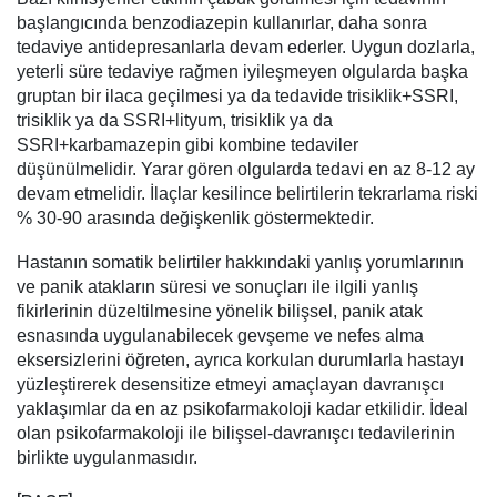
başlangıcında benzodiazepin kullanırlar, daha sonra
tedaviye antidepresanlarla devam ederler. Uygun dozlarla,
yeterli süre tedaviye rağmen iyileşmeyen olgularda başka
gruptan bir ilaca geçilmesi ya da tedavide trisiklik+SSRI,
trisiklik ya da SSRI+lityum, trisiklik ya da
SSRI+karbamazepin gibi kombine tedaviler
düşünülmelidir. Yarar gören olgularda tedavi en az 8-12 ay
devam etmelidir. İlaçlar kesilince belirtilerin tekrarlama riski
% 30-90 arasında değişkenlik göstermektedir.
Hastanın somatik belirtiler hakkındaki yanlış yorumlarının
ve panik atakların süresi ve sonuçları ile ilgili yanlış
fikirlerinin düzeltilmesine yönelik bilişsel, panik atak
esnasında uygulanabilecek gevşeme ve nefes alma
eksersizlerini öğreten, ayrıca korkulan durumlarla hastayı
yüzleştirerek desensitize etmeyi amaçlayan davranışcı
yaklaşımlar da en az psikofarmakoloji kadar etkilidir. İdeal
olan psikofarmakoloji ile bilişsel-davranışcı tedavilerinin
birlikte uygulanmasıdır.