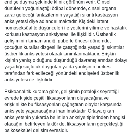
endişe duyma şeklinde klinik görünüm verir. Cinsel
dürtülerin yoğunlaştığı ödipal dönemde, cinsel organa
zarar geleceği fantazilerinin yaşattığı sıkıntı kastrasyon
anksiyetesi diye adlandırılmaktadır. Kişideki latent
homoseksüalite düşünceleri ile yetilerini yitirme ve hastalık
korkusu kastrasyon anksiyetesi ile ilişkilidir. Üstbenlik
gelişiminin tamamlandığı puberte öncesi dönemde,
çocuğun kurallar dizgesi ile çatıştığında yaşadığı sıkıntılar
üstbenlik anksiyetesi olarak tanımlanmaktadır. Erişkin
kişinin yanlış olduğunu düşündüğü davranışlarından dolayı
yaşadığı suçluluk duyguları ya da yanlışının herkes
tarafından fark edileceği yönündeki endişeleri üstbenlik
anksiyetesi ile ilişkilidir.
Psikoanalitik kurama göre, gelişimin patolojik seyrettiği
evrede kişide çeşitli fiksasyonların oluşacağına ve
erişkinlikte bu fiksasyonları çağrıştıran olaylar karşısında
anksiyete yaşanacağına inanılmaktadır. Ortaya çıkan
anksiyetenin yukarda belirtilen anksiye tiplerinden hangisi
olacağını belirleyen faktör de, fiksasyonların gerçekleştiği
psikoseksüel gelişim evresidir.