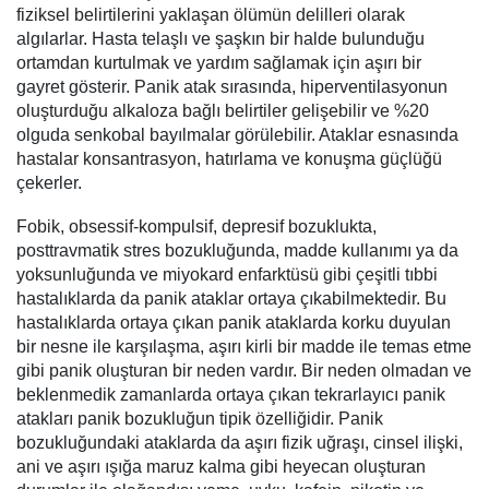
fiziksel belirtilerini yaklaşan ölümün delilleri olarak
algılarlar. Hasta telaşlı ve şaşkın bir halde bulunduğu
ortamdan kurtulmak ve yardım sağlamak için aşırı bir
gayret gösterir. Panik atak sırasında, hiperventilasyonun
oluşturduğu alkaloza bağlı belirtiler gelişebilir ve %20
olguda senkobal bayılmalar görülebilir. Ataklar esnasında
hastalar konsantrasyon, hatırlama ve konuşma güçlüğü
çekerler.
Fobik, obsessif-kompulsif, depresif bozuklukta,
posttravmatik stres bozukluğunda, madde kullanımı ya da
yoksunluğunda ve miyokard enfarktüsü gibi çeşitli tıbbi
hastalıklarda da panik ataklar ortaya çıkabilmektedir. Bu
hastalıklarda ortaya çıkan panik ataklarda korku duyulan
bir nesne ile karşılaşma, aşırı kirli bir madde ile temas etme
gibi panik oluşturan bir neden vardır. Bir neden olmadan ve
beklenmedik zamanlarda ortaya çıkan tekrarlayıcı panik
atakları panik bozukluğun tipik özelliğidir. Panik
bozukluğundaki ataklarda da aşırı fizik uğraşı, cinsel ilişki,
ani ve aşırı ışığa maruz kalma gibi heyecan oluşturan