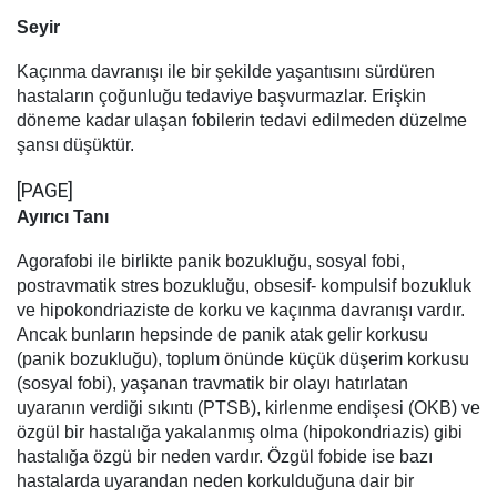
Seyir
Kaçınma davranışı ile bir şekilde yaşantısını sürdüren
hastaların çoğunluğu tedaviye başvurmazlar. Erişkin
döneme kadar ulaşan fobilerin tedavi edilmeden düzelme
şansı düşüktür.
[PAGE]
Ayırıcı Tanı
Agorafobi ile birlikte panik bozukluğu, sosyal fobi,
postravmatik stres bozukluğu, obsesif- kompulsif bozukluk
ve hipokondriaziste de korku ve kaçınma davranışı vardır.
Ancak bunların hepsinde de panik atak gelir korkusu
(panik bozukluğu), toplum önünde küçük düşerim korkusu
(sosyal fobi), yaşanan travmatik bir olayı hatırlatan
uyaranın verdiği sıkıntı (PTSB), kirlenme endişesi (OKB) ve
özgül bir hastalığa yakalanmış olma (hipokondriazis) gibi
hastalığa özgü bir neden vardır. Özgül fobide ise bazı
hastalarda uyarandan neden korkulduğuna dair bir