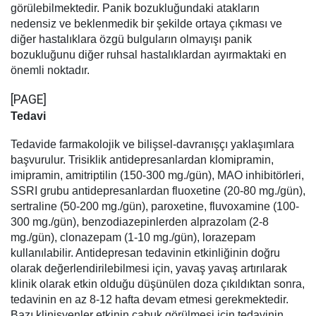
görülebilmektedir. Panik bozukluğundaki atakların
nedensiz ve beklenmedik bir şekilde ortaya çıkması ve
diğer hastalıklara özgü bulguların olmayışı panik
bozukluğunu diğer ruhsal hastalıklardan ayırmaktaki en
önemli noktadır.
[PAGE]
Tedavi
Tedavide farmakolojik ve bilişsel-davranışçı yaklaşımlara
başvurulur. Trisiklik antidepresanlardan klomipramin,
imipramin, amitriptilin (150-300 mg./gün), MAO inhibitörleri,
SSRI grubu antidepresanlardan fluoxetine (20-80 mg./gün),
sertraline (50-200 mg./gün), paroxetine, fluvoxamine (100-
300 mg./gün), benzodiazepinlerden alprazolam (2-8
mg./gün), clonazepam (1-10 mg./gün), lorazepam
kullanılabilir. Antidepresan tedavinin etkinliğinin doğru
olarak değerlendirilebilmesi için, yavaş yavaş artırılarak
klinik olarak etkin olduğu düşünülen doza çıkıldıktan sonra,
tedavinin en az 8-12 hafta devam etmesi gerekmektedir.
Bazı klinisyenler etkinin çabuk görülmesi için tedavinin