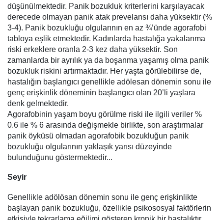
düşünülmektedir. Panik bozukluk kriterlerini karşılayacak
derecede olmayan panik atak prevelansı daha yüksektir (%
3-4). Panik bozukluğu olgularının en az ¾’ünde agorafobi
tabloya eşlik etmektedir. Kadınlarda hastalığa yakalanma
riski erkeklere oranla 2-3 kez daha yüksektir. Son
zamanlarda bir ayrılık ya da boşanma yaşamış olma panik
bozukluk riskini artırmaktadır. Her yaşta görülebilirse de,
hastalığın başlangıcı genellikle adölesan dönemin sonu ile
genç erişkinlik döneminin başlangıcı olan 20’li yaşlara
denk gelmektedir.
Agorafobinin yaşam boyu görülme riski ile ilgili veriler %
0.6 ile % 6 arasında değişmekle birlikte, son araştırmalar
panik öyküsü olmadan agorafobik bozukluğun panik
bozukluğu olgularının yaklaşık yarısı düzeyinde
bulunduğunu göstermektedir...
Seyir
Genellikle adölösan dönemin sonu ile genç erişkinlikte
başlayan panik bozukluğu, özellikle psikososyal faktörlerin
etkisiyle tekrarlama eğilimi gösteren kronik bir hastalıktır.