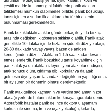
durumlar ile olağandışı yeme, uyku, kafein, nikotin ve
çeşitli madde kullanımı gibi faktörlerin panik atakları
tetiklemesi mümkün olabilmekle birlikte, panik bozukluğu
tanısı için en azından ilk ataklarda bu tür bir etkenin
bulunmaması gerekmektedir.
Panik bozukluktaki ataklar günde birkaç ile yılda birkaç
arasında değişkenlik gösteren sıklıkta olabilir. Panik atak
genellikle 10 dakika içinde hızla en şiddetli düzeye ulaşır,
20-30 dakikada yavaş yavaş, bazen de aniden
kendiliğinden düzelir. Atakların 1-1.5 saat kadar devam
etmesi enderdir. Panik bozukluğu tanısı koyabilmek için
panik atak ya da atakları izleyen, yeni atak olur endişesi,
atak sonucu ölüm, çıldırma gibi korkular ya da atak
gelmesin diye yaşam tarzındaki değişiklerin yapıldığı en az
bir ay süren bir dönemin olması gerekmektedir.
Panik atak gelince kaçmanın ve yardım sağlamanın zor
olacağı yerlerde bulunmaktan korkmaya agorafobi denir.
Agorafobik hastalar panik gelince doktora ulaşamam
korkusu ile sinema, tren ve uçak yolculuğu, kırlarda,