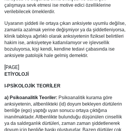
çalışmaya sevk etmesi ise motive edici özelliklerine
verilebilecek örneklerdir.
Uyaranın şiddeti ile ortaya çıkan anksiyete uyumlu değilse,
zamanla azalmak yerine değişmiyor ya da şiddetleniyorsa,
klinik tabloya ağırlıklı olarak anksiyetenin fiziksel belirtileri
hakim ise, anksiyeteye katlanılamıyor ve işlevsellik
bozuluyorsa, kişi kendi, kendine tedavi çabasında ise
anksiyete patolojik hale gelmiş demektir.
[PAGE]
ETİYOLOJİ
I-PSİKOLOJİK TEORİLER
a) Psikoanalitik Teoriler:
Psikoanalitik kurama göre
anksiyetenin, altbenlikteki (id) doyum bekleyen dürtülerin
benliğe (ego) yaptığı uyarı sonucu ortaya çıktığına
inanılmaktadır. Altbenlikte bulunduğu düşünülen cinsellik
ya da saldırganlık dürtüleri, zaman zaman şiddetlenerek
doyum için benliğe baskı oluştururlar. Bazen dürtüler çok