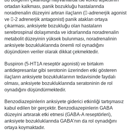
ortadan kalkması, panik bozukluğu hastalarında
noradrenalin düzeyini artıran ilaçların (-adrenerjik agonist
ve -2 adrenerjik antagonist) panik atakları ortaya
çıkarması, anksiyete bozukluğu olan hastaların
serebrospinal dolaşımında ve idrarlarında noradrenalin
metabolit düzeyinin yüksek bulunması, noradrenalinin
anksiyete bozukluklarında önemli rol oynadığını
düşündüren veriler olarak dikkat çekmektedir.
Buspiron (5-HT1A reseptör agonisti) ve birtakım
antidepresanlar gibi serotonin üzerinden etki gösteren
ilaçların anksiyete bozukluklarının tedavisinde faydalı
olması, anksiyete bozukluklarında seratoninin de rol
oynadığını düşündürmektedir.
Benzodiazepinlerin anksiyete giderici etkinliği tartışmasız
kabul edilen bir gerçektir. Benzodiazepinlerin GABA
düzeyini artırarak etki etmesi (GABA-A reseptörleri),
anksiyete bozukluklarında GABA’nın da rol oynadığını
ortaya koymaktadır.