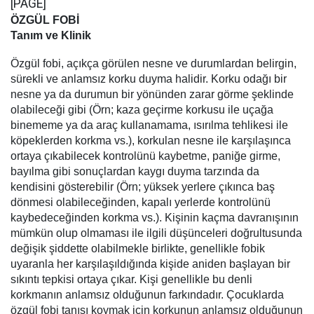
[PAGE]
ÖZGÜL FOBİ
Tanım ve Klinik
Özgül fobi, açıkça görülen nesne ve durumlardan belirgin,
sürekli ve anlamsız korku duyma halidir. Korku odağı bir
nesne ya da durumun bir yönünden zarar görme şeklinde
olabileceği gibi (Örn; kaza geçirme korkusu ile uçağa
binememe ya da araç kullanamama, ısırılma tehlikesi ile
köpeklerden korkma vs.), korkulan nesne ile karşılaşınca
ortaya çıkabilecek kontrolünü kaybetme, paniğe girme,
bayılma gibi sonuçlardan kaygı duyma tarzında da
kendisini gösterebilir (Örn; yüksek yerlere çıkınca baş
dönmesi olabileceğinden, kapalı yerlerde kontrolünü
kaybedeceğinden korkma vs.). Kişinin kaçma davranışının
mümkün olup olmaması ile ilgili düşünceleri doğrultusunda
değişik şiddette olabilmekle birlikte, genellikle fobik
uyaranla her karşılaşıldığında kişide aniden başlayan bir
sıkıntı tepkisi ortaya çıkar. Kişi genellikle bu denli
korkmanın anlamsız olduğunun farkındadır. Çocuklarda
özgül fobi tanısı koymak için korkunun anlamsız olduğunun