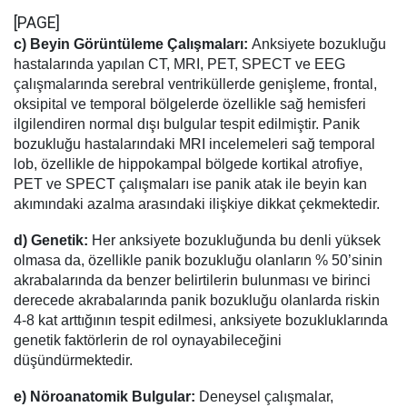
[PAGE]
c) Beyin Görüntüleme Çalışmaları:
Anksiyete bozukluğu
hastalarında yapılan CT, MRI, PET, SPECT ve EEG
çalışmalarında serebral ventriküllerde genişleme, frontal,
oksipital ve temporal bölgelerde özellikle sağ hemisferi
ilgilendiren normal dışı bulgular tespit edilmiştir. Panik
bozukluğu hastalarındaki MRI incelemeleri sağ temporal
lob, özellikle de hippokampal bölgede kortikal atrofiye,
PET ve SPECT çalışmaları ise panik atak ile beyin kan
akımındaki azalma arasındaki ilişkiye dikkat çekmektedir.
d) Genetik:
Her anksiyete bozukluğunda bu denli yüksek
olmasa da, özellikle panik bozukluğu olanların % 50’sinin
akrabalarında da benzer belirtilerin bulunması ve birinci
derecede akrabalarında panik bozukluğu olanlarda riskin
4-8 kat arttığının tespit edilmesi, anksiyete bozukluklarında
genetik faktörlerin de rol oynayabileceğini
düşündürmektedir.
e) Nöroanatomik Bulgular:
Deneysel çalışmalar,