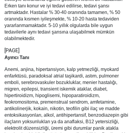
Erken tanı konur ve iyi tedavi edilirse, tedavi şansı
artmaktadır. Hastalar % 30-40 oranında tamamen, % 50
oranında kısmen iyileşmekte, % 10-20 hasta tedaviden
yararlanmamaktadır. 5-10 yıllık olgularda bile uygun
tedavilerle aynı tedavi şansına ulaşabilmek mümkün
olabilmektedir.
[PAGE]
Ayırıcı Tanı
Anemi, anjina, hipertansiyon, kalp yetmezliği, myokard
enfarktüsü, paradoksal atrial taşikardi, astım, pulmoner
emboli, serebrovaskuler bozukluklar, menier hastalığı,
migren, epilepsi, transient iskemik ataklar, diabet,
hipertiroidizm, hipoglisemi, hipoparatiroidizm,
feokromositoma, premenstrual sendrom, amfetamine,
antikolinerjik, kokain, nikotin, teofilin gibi ilaç ve madde
entoksikasyonları, alkol, antihipertansif, benzodiazepin gibi
ilaçların yoksunlukları ya da anaflaksi, B12 yetersizliği,
elektrolit düzensizliği, üremi gibi durumlar panik atakla