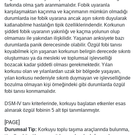
farkında olma şartı aranmamalıdır. Fobik uyaranla
karşılaşmaktan kaçınma ve kaçınmanın mümkün olmadığı
durumlarda ise fobik uyarana ancak aşırı sıkıntı duyularak
katlanabilme hastalığın tipik özelliklerindendir. Korkunun
şiddeti fobik uyaranın yakınlığı ve kaçma yolunun olup
olmaması ile yakından ilişkilidir. Yaşanan anksiyete bazı
durumlarda panik derecesinde olabilir. Özgül fobi tanısı
koyabilmek için yaşanan korkunun belirgin derecede sıkıntı
oluşturması ya da mesleki ve toplumsal işlevselliği
bozacak kadar şiddetli olması gerekmektedir. Yılan
korkusu olan ve yılanlardan uzak bir bölgede yaşayan,
yılan korkusu nedeniyle sıkıntı duymayan ve işlevselliğinde
bozulma olmayan kişi örneğindeki gibi durumlarda özgül
fobi tanısı konmamalıdır.
DSM-IV tanı kriterlerinde, korkuyu başlatan etkenler esas
alınarak özgül fobinin 5 alt tipi tanımlanmıştır.
[PAGE]
Durumsal Tip:
Korkuyu toplu taşıma araçlarında bulunma,