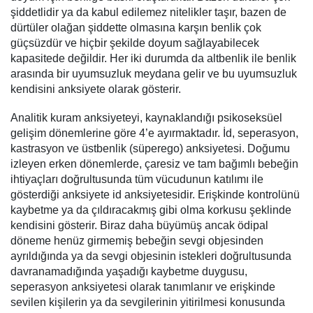
şiddetlidir ya da kabul edilemez nitelikler taşır, bazen de
dürtüler olağan şiddette olmasına karşın benlik çok
güçsüzdür ve hiçbir şekilde doyum sağlayabilecek
kapasitede değildir. Her iki durumda da altbenlik ile benlik
arasında bir uyumsuzluk meydana gelir ve bu uyumsuzluk
kendisini anksiyete olarak gösterir.
Analitik kuram anksiyeteyi, kaynaklandığı psikoseksüel
gelişim dönemlerine göre 4’e ayırmaktadır. İd, seperasyon,
kastrasyon ve üstbenlik (süperego) anksiyetesi. Doğumu
izleyen erken dönemlerde, çaresiz ve tam bağımlı bebeğin
ihtiyaçları doğrultusunda tüm vücudunun katılımı ile
gösterdiği anksiyete id anksiyetesidir. Erişkinde kontrolünü
kaybetme ya da çıldıracakmış gibi olma korkusu şeklinde
kendisini gösterir. Biraz daha büyümüş ancak ödipal
döneme henüz girmemiş bebeğin sevgi objesinden
ayrıldığında ya da sevgi objesinin istekleri doğrultusunda
davranamadığında yaşadığı kaybetme duygusu,
seperasyon anksiyetesi olarak tanımlanır ve erişkinde
sevilen kişilerin ya da sevgilerinin yitirilmesi konusunda