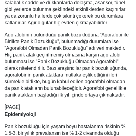
kalabalık cadde ve dükkanlarda dolaşma, asansör, tünel
gibi yerlerde bulunma şeklindeki etkinliklerden kaçınırlar
ya da zorunlu hallerde çok sıkıntı çekerek bu durumlara
katlanırlar. Ağır olgular hiç evden çıkmayabilirler.
Agorafobinin bulunduğu panik bozukluğuna ”Agorafobi ile
Birlikte Panik Bozukluğu”, bulunmadığı durumlara ise
”Agorafobi Olmadan Panik Bozukluğu” adı verilmektedir.
Hiç panik atak geçirilmemiş olmasına karşın agorafobi
bulunması ise ”Panik Bozukluğu Olmadan Agorafobi”
olarak nitelendirilir. Bazı araştırıcılar panik bozukluğunda,
agorafobinin panik ataklara mutlaka eşlik ettiğini ileri
sürmekle birlikte, bugün kabul edilen agorafobi olmadan
da panik atakların bulunabileceğidir. Agorafobi genellikle
panik atakların başladığı ilk yıl içinde ortaya çıkmaktadır.
[PAGE]
Epidemiyoloji
Panik bozukluğu için yaşam boyu hastalanma riskinin %
1.5-3, bir yıllık prevalansın ise % 1-2 civarında olduğu