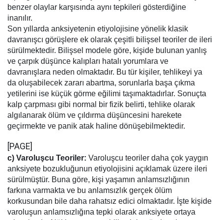
benzer olaylar karşısında aynı tepkileri gösterdiğine
inanılır.
Son yıllarda anksiyetenin etiyolojisine yönelik klasik
davranışcı görüşlere ek olarak çeşitli bilişsel teoriler de ileri
sürülmektedir. Bilişsel modele göre, kişide bulunan yanlış
ve çarpık düşünce kalıpları hatalı yorumlara ve
davranışlara neden olmaktadır. Bu tür kişiler, tehlikeyi ya
da oluşabilecek zararı abartma, sorunlarla başa çıkma
yetilerini ise küçük görme eğilimi taşımaktadırlar. Sonuçta
kalp çarpması gibi normal bir fizik belirti, tehlike olarak
algılanarak ölüm ve çıldırma düşüncesini harekete
geçirmekte ve panik atak haline dönüşebilmektedir.
[PAGE]
c) Varoluşcu Teoriler:
Varoluşcu teoriler daha çok yaygın
anksiyete bozukluğunun etiyolojisini açıklamak üzere ileri
sürülmüştür. Buna göre, kişi yaşamın anlamsızlığının
farkına varmakta ve bu anlamsızlık gerçek ölüm
korkusundan bile daha rahatsız edici olmaktadır. İşte kişide
varoluşun anlamsızlığına tepki olarak anksiyete ortaya