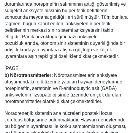
durumlarında norepinefrin salınımının arttığı gösterilmiş ve
subjektif anksiyete hissinin bu periferik belirtilerin
sonucunda meydana geldiği ileri sürülmüştür. Tüm bunlara
rağmen, bugün kabul edilen, anksiyetenin periferik
belirtilerinin merkezi sinir sistemi anksiyetesini takip
ettiğidir. Panik bozukluğu gibi bazı anksiyete
bozukluklarında, otonom sinir sisteminin duyarlılığında bir
artış, tekrarlayan uyarılara alışma güçlüğü ve küçük
uyaranlara aşırı tepki gibi özellikler dikkat çekmektedir.
[PAGE]
b) Nörotransmitterler:
Nörotransmitterlerin anksiyete
oluşumundaki rolü üzerine yapılan hayvan deneylerinde,
norepinefrin, seratonin ve -aminobutyric asit (GABA)
anksiyetenin fizyopatolojisinde üzerinde en çok durulan
nörotransmitterler olarak dikkat çekmektedirler.
Noradrenerjik sistemin ana hücreleri ponstaki locus
ceruleus bölgesinde bulunmaktadır. Hayvan deneylerinde
bu bölgenin uyarılması ile korku semptomlarının oluşması,
bu bölgenin çıkarıldığı hayvanlarda ise korku tepkisinin