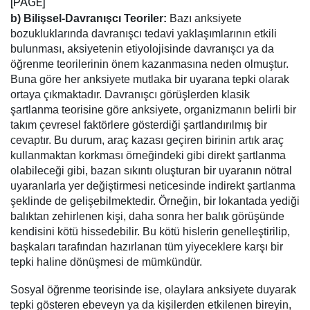
[PAGE]
b) Bilişsel-Davranışcı Teoriler:
Bazı anksiyete
bozukluklarında davranışcı tedavi yaklaşımlarının etkili
bulunması, aksiyetenin etiyolojisinde davranışcı ya da
öğrenme teorilerinin önem kazanmasına neden olmuştur.
Buna göre her anksiyete mutlaka bir uyarana tepki olarak
ortaya çıkmaktadır. Davranışcı görüşlerden klasik
şartlanma teorisine göre anksiyete, organizmanın belirli bir
takım çevresel faktörlere gösterdiği şartlandırılmış bir
cevaptır. Bu durum, araç kazası geçiren birinin artık araç
kullanmaktan korkması örneğindeki gibi direkt şartlanma
olabileceği gibi, bazan sıkıntı oluşturan bir uyaranın nötral
uyaranlarla yer değiştirmesi neticesinde indirekt şartlanma
şeklinde de gelişebilmektedir. Örneğin, bir lokantada yediği
balıktan zehirlenen kişi, daha sonra her balık görüşünde
kendisini kötü hissedebilir. Bu kötü hislerin genelleştirilip,
başkaları tarafından hazırlanan tüm yiyeceklere karşı bir
tepki haline dönüşmesi de mümkündür.
Sosyal öğrenme teorisinde ise, olaylara anksiyete duyarak
tepki gösteren ebeveyn ya da kişilerden etkilenen bireyin,