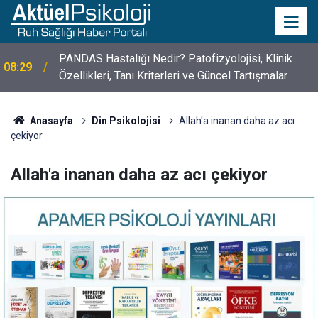
PANDAS Hastalığı Nedir? Patofizyolojisi, Klinik
08:29
10 Mayıs Psikologlar Günü Nasıl Ortaya Çıktı? 10
Özellikleri, Tanı Kriterleri ve Güncel Tartışmalar
10:30
Mayıs Tarihinin Hikayesi
Anasayfa
Din Psikolojisi
Allah'a inanan daha az acı
çekiyor
Allah'a inanan daha az acı çekiyor