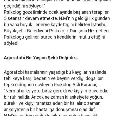
geçirdiğini söylüyor."
Psikolog gözetiminde ocak ayında başlanan terapiler
5 seanstır devam etmekte. N.M'nin geldiği ilk günden
bu yana büyük ilerleme kaydettiğini belirten İstanbul
Büyükşehir Belediyesi Psikolojik Danışma Hizmetleri
Psikologu gelinen sürecin kendilerini mutlu ettiğini
söyledi.
Agorafobi Bir Yaşam Şekli Değildir…
Agorafobi hastalarının yaşadığı bu kaygıların aslında
tehlikeye karşı bedenin ve beynin verdiği doğal bir
tepki olduğunu söyleyen Psikolog Aslı Karasaç:
"Normal anksiyete, biraz gerekli ve kişiyi motive edici
bir ruh halidir. Ancak ne zaman ki anksiyete yoğun,
sürekli ve kişiyi rahatsız eden bir hal alır o zaman
anksiyetenin bir hastalığa dönüşmesi olasıdır".
N.M'nin evden güçlükle çıkması, yolda baygınlık