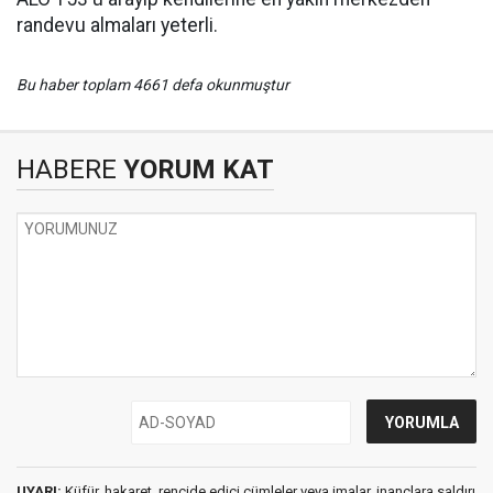
randevu almaları yeterli.
Bu haber toplam 4661 defa okunmuştur
HABERE
YORUM KAT
UYARI:
Küfür, hakaret, rencide edici cümleler veya imalar, inançlara saldırı