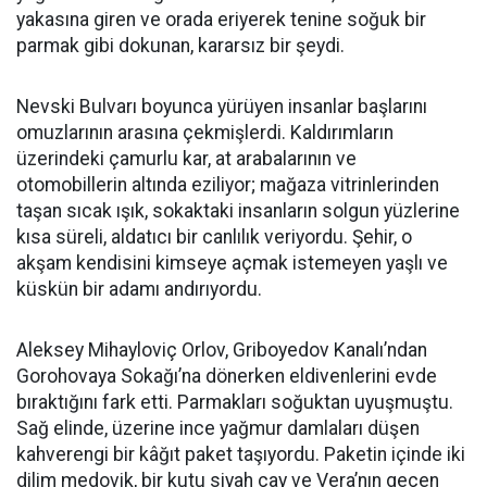
yakasına giren ve orada eriyerek tenine soğuk bir
parmak gibi dokunan, kararsız bir şeydi.
Nevski Bulvarı boyunca yürüyen insanlar başlarını
omuzlarının arasına çekmişlerdi. Kaldırımların
üzerindeki çamurlu kar, at arabalarının ve
otomobillerin altında eziliyor; mağaza vitrinlerinden
taşan sıcak ışık, sokaktaki insanların solgun yüzlerine
kısa süreli, aldatıcı bir canlılık veriyordu. Şehir, o
akşam kendisini kimseye açmak istemeyen yaşlı ve
küskün bir adamı andırıyordu.
Aleksey Mihayloviç Orlov, Griboyedov Kanalı’ndan
Gorohovaya Sokağı’na dönerken eldivenlerini evde
bıraktığını fark etti. Parmakları soğuktan uyuşmuştu.
Sağ elinde, üzerine ince yağmur damlaları düşen
kahverengi bir kâğıt paket taşıyordu. Paketin içinde iki
dilim medovik, bir kutu siyah çay ve Vera’nın geçen