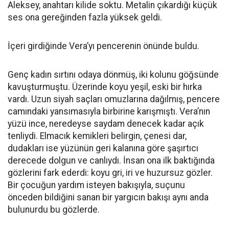
Aleksey, anahtarı kilide soktu. Metalin çıkardığı küçük
ses ona gereğinden fazla yüksek geldi.
İçeri girdiğinde Vera’yı pencerenin önünde buldu.
Genç kadın sırtını odaya dönmüş, iki kolunu göğsünde
kavuşturmuştu. Üzerinde koyu yeşil, eski bir hırka
vardı. Uzun siyah saçları omuzlarına dağılmış, pencere
camındaki yansımasıyla birbirine karışmıştı. Vera’nın
yüzü ince, neredeyse saydam denecek kadar açık
tenliydi. Elmacık kemikleri belirgin, çenesi dar,
dudakları ise yüzünün geri kalanına göre şaşırtıcı
derecede dolgun ve canlıydı. İnsan ona ilk baktığında
gözlerini fark ederdi: koyu gri, iri ve huzursuz gözler.
Bir çocuğun yardım isteyen bakışıyla, suçunu
önceden bildiğini sanan bir yargıcın bakışı aynı anda
bulunurdu bu gözlerde.