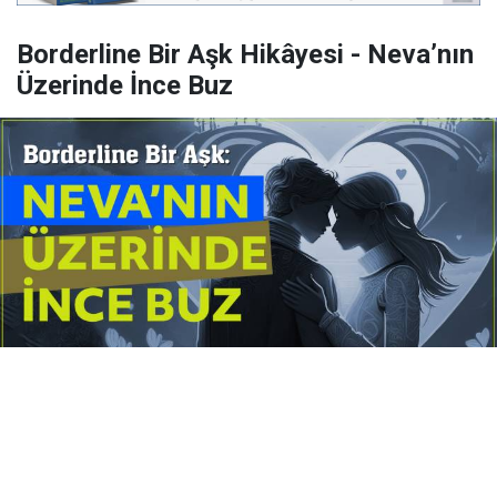
Borderline Bir Aşk Hikâyesi - Neva’nın
Üzerinde İnce Buz
Yayınlanma:
14 Temmuz 2026 Salı 10:16
Borderline kişilik örüntüsünün gölgesinde yaşanan