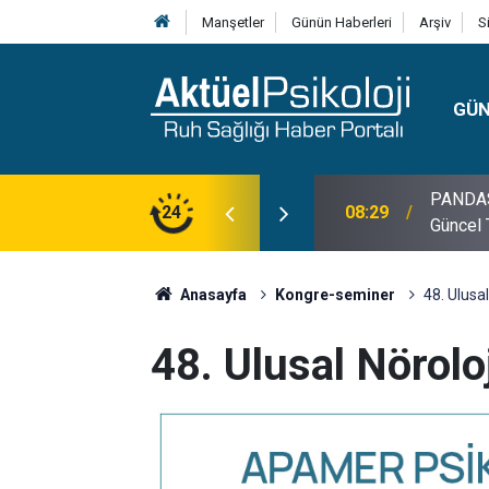
Manşetler
Günün Haberleri
Arşiv
S
GÜ
lojisi, Klinik Özellikleri, Tanı Kriterleri ve
24
10:30
10 Mayı
Anasayfa
Kongre-seminer
48. Ulusal
48. Ulusal Nörolo