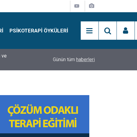
RI
PSIKOTERAPI ÖYKÜLERI
si
15:01
Simon Says Dikkat Programı Nedir?
Günün tüm
haberleri