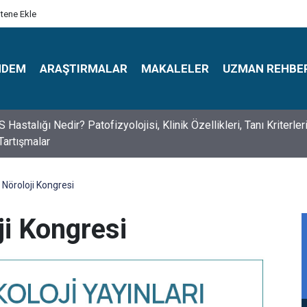
itene Ekle
NDEM
ARAŞTIRMALAR
MAKALELER
UZMAN REHBE
s Psikologlar Günü Nasıl Ortaya Çıktı? 10 Mayıs Tarihinin Hikaye
 Nöroloji Kongresi
ji Kongresi