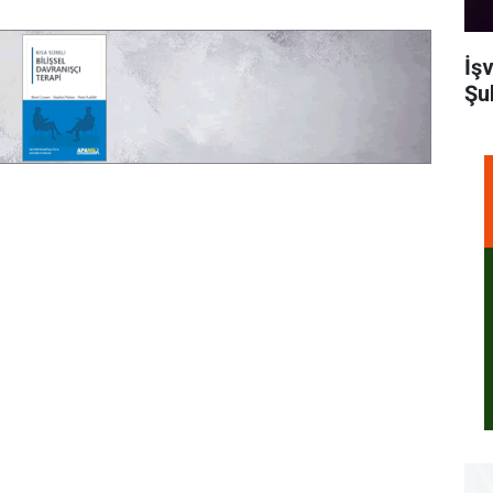
İş
Şu