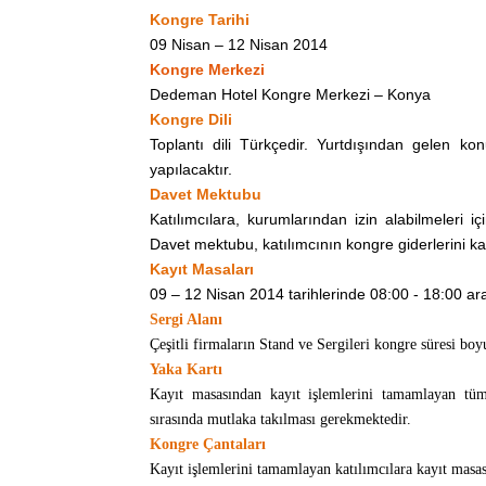
Kongre Tarihi
09 Nisan
–
12 Nisan 2014
Kongre Merkezi
Dedeman Hotel Kongre Merkezi
–
Konya
Kongre Dili
Toplantı dili Türkçedir. Yurtdışından gelen k
yapılacaktır.
Davet Mektubu
Katılımcılara, kurumlarından izin alabilmeleri 
Davet mektubu, katılımcının kongre giderlerini ka
Kayıt Masaları
09
–
12 Nisan 2014 tarihlerinde 08:00 -
18:00 ara
Sergi Alanı
Çeşitli firmaların Stand ve Sergileri kongre süresi boy
Yaka Kartı
Kayıt masasından kayıt işlemlerini tamamlayan tüm k
sırasında mutlaka takılması gerekmektedir.
Kongre Çantaları
Kayıt işlemlerini tamamlayan katılımcılara kayıt masas