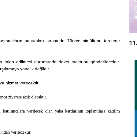
onuşmacıların sunumları sırasında Türkçe simültane tercüme
11
için talep edilmesi durumunda davet mektubu gönderilecektir.
rşılamaya yönelik değildir.
sı hizmet verecektir.
unca ziyarete açık olacaktır.
atılımcılara verilecek olan yaka kartlarının toplantılara katılım
ından verilecektir.