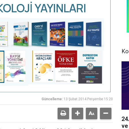
Ko
Güncelleme:
13 Şubat 2014 Perşembe 15:20
24
ve