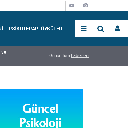
RI
PSIKOTERAPI ÖYKÜLERI
si
15:01
Simon Says Dikkat Programı Nedir?
Günün tüm
haberleri