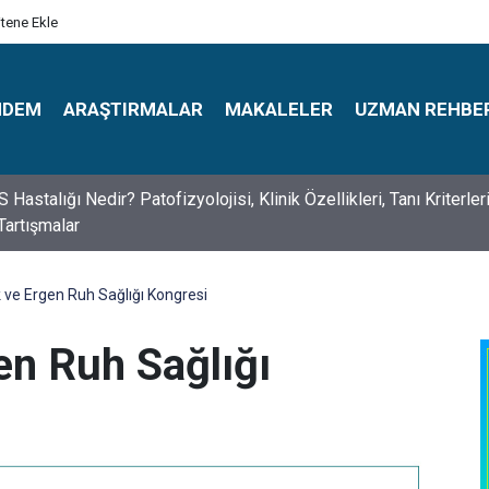
itene Ekle
NDEM
ARAŞTIRMALAR
MAKALELER
UZMAN REHBE
s Psikologlar Günü Nasıl Ortaya Çıktı? 10 Mayıs Tarihinin Hikaye
 ve Ergen Ruh Sağlığı Kongresi
en Ruh Sağlığı