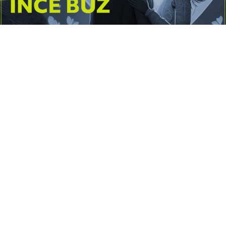
Yayınlanma:
14 Temmuz 2026 Salı 10:16
Borderline kişilik örüntüsünün gölgesinde yaşanan
yoğun bir aşkı anlatan bu terapötik öykü; terk
edilme korkusunu, duygusal gelgitleri, tükenmişliği
ve sınır koymanın iyileştirici gücünü Petersburg’un
karanlık atmosferinde işler.